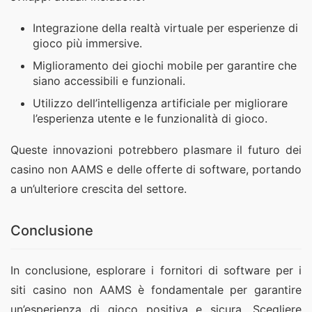
Integrazione della realtà virtuale per esperienze di
gioco più immersive.
Miglioramento dei giochi mobile per garantire che
siano accessibili e funzionali.
Utilizzo dell’intelligenza artificiale per migliorare
l’esperienza utente e le funzionalità di gioco.
Queste innovazioni potrebbero plasmare il futuro dei 
casino non AAMS e delle offerte di software, portando 
a un’ulteriore crescita del settore.
Conclusione
In conclusione, esplorare i fornitori di software per i 
siti casino non AAMS è fondamentale per garantire 
un’esperienza di gioco positiva e sicura. Scegliere 