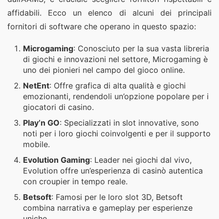
affidabili. Ecco un elenco di alcuni dei principali 
fornitori di software che operano in questo spazio:
Microgaming
: Conosciuto per la sua vasta libreria
di giochi e innovazioni nel settore, Microgaming è
uno dei pionieri nel campo del gioco online.
NetEnt
: Offre grafica di alta qualità e giochi
emozionanti, rendendoli un’opzione popolare per i
giocatori di casino.
Play’n GO
: Specializzati in slot innovative, sono
noti per i loro giochi coinvolgenti e per il supporto
mobile.
Evolution Gaming
: Leader nei giochi dal vivo,
Evolution offre un’esperienza di casinò autentica
con croupier in tempo reale.
Betsoft
: Famosi per le loro slot 3D, Betsoft
combina narrativa e gameplay per esperienze
uniche.