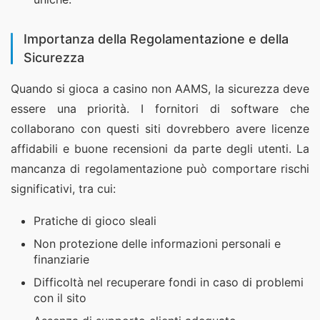
Importanza della Regolamentazione e della
Sicurezza
Quando si gioca a casino non AAMS, la sicurezza deve 
essere una priorità. I fornitori di software che 
collaborano con questi siti dovrebbero avere licenze 
affidabili e buone recensioni da parte degli utenti. La 
mancanza di regolamentazione può comportare rischi 
significativi, tra cui:
Pratiche di gioco sleali
Non protezione delle informazioni personali e
finanziarie
Difficoltà nel recuperare fondi in caso di problemi
con il sito