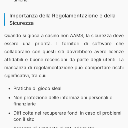
Importanza della Regolamentazione e della
Sicurezza
Quando si gioca a casino non AAMS, la sicurezza deve 
essere una priorità. I fornitori di software che 
collaborano con questi siti dovrebbero avere licenze 
affidabili e buone recensioni da parte degli utenti. La 
mancanza di regolamentazione può comportare rischi 
significativi, tra cui:
Pratiche di gioco sleali
Non protezione delle informazioni personali e
finanziarie
Difficoltà nel recuperare fondi in caso di problemi
con il sito