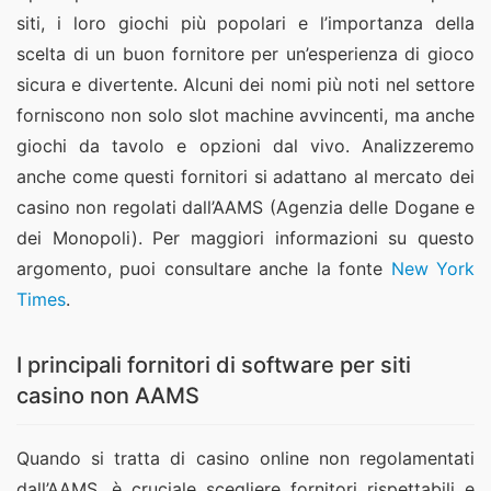
siti, i loro giochi più popolari e l’importanza della 
scelta di un buon fornitore per un’esperienza di gioco 
sicura e divertente. Alcuni dei nomi più noti nel settore 
forniscono non solo slot machine avvincenti, ma anche 
giochi da tavolo e opzioni dal vivo. Analizzeremo 
anche come questi fornitori si adattano al mercato dei 
casino non regolati dall’AAMS (Agenzia delle Dogane e 
dei Monopoli). Per maggiori informazioni su questo 
argomento, puoi consultare anche la fonte 
New York 
Times
.
I principali fornitori di software per siti
casino non AAMS
Quando si tratta di casino online non regolamentati 
dall’AAMS, è cruciale scegliere fornitori rispettabili e 