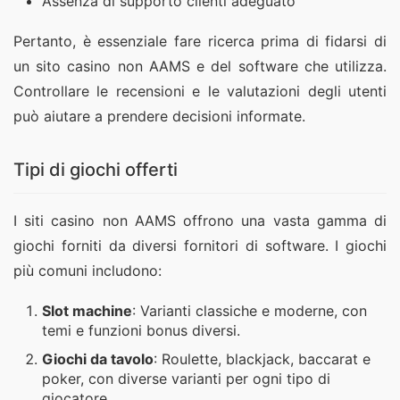
Assenza di supporto clienti adeguato
Pertanto, è essenziale fare ricerca prima di fidarsi di 
un sito casino non AAMS e del software che utilizza. 
Controllare le recensioni e le valutazioni degli utenti 
può aiutare a prendere decisioni informate.
Tipi di giochi offerti
I siti casino non AAMS offrono una vasta gamma di 
giochi forniti da diversi fornitori di software. I giochi 
più comuni includono:
Slot machine
: Varianti classiche e moderne, con
temi e funzioni bonus diversi.
Giochi da tavolo
: Roulette, blackjack, baccarat e
poker, con diverse varianti per ogni tipo di
giocatore.