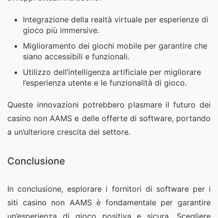
Integrazione della realtà virtuale per esperienze di
gioco più immersive.
Miglioramento dei giochi mobile per garantire che
siano accessibili e funzionali.
Utilizzo dell’intelligenza artificiale per migliorare
l’esperienza utente e le funzionalità di gioco.
Queste innovazioni potrebbero plasmare il futuro dei 
casino non AAMS e delle offerte di software, portando 
a un’ulteriore crescita del settore.
Conclusione
In conclusione, esplorare i fornitori di software per i 
siti casino non AAMS è fondamentale per garantire 
un’esperienza di gioco positiva e sicura. Scegliere 