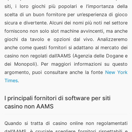
siti, i loro giochi più popolari e l’importanza della 
scelta di un buon fornitore per un’esperienza di gioco 
sicura e divertente. Alcuni dei nomi più noti nel settore 
forniscono non solo slot machine avvincenti, ma anche 
giochi da tavolo e opzioni dal vivo. Analizzeremo 
anche come questi fornitori si adattano al mercato dei 
casino non regolati dall’AAMS (Agenzia delle Dogane e 
dei Monopoli). Per maggiori informazioni su questo 
argomento, puoi consultare anche la fonte 
New York 
Times
.
I principali fornitori di software per siti
casino non AAMS
Quando si tratta di casino online non regolamentati 
dall’AAMS, è cruciale scegliere fornitori rispettabili e 