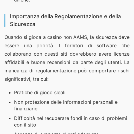
Importanza della Regolamentazione e della
Sicurezza
Quando si gioca a casino non AAMS, la sicurezza deve 
essere una priorità. I fornitori di software che 
collaborano con questi siti dovrebbero avere licenze 
affidabili e buone recensioni da parte degli utenti. La 
mancanza di regolamentazione può comportare rischi 
significativi, tra cui:
Pratiche di gioco sleali
Non protezione delle informazioni personali e
finanziarie
Difficoltà nel recuperare fondi in caso di problemi
con il sito