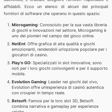
affidabili. Ecco un elenco di alcuni dei principali 
fornitori di software che operano in questo spazio:
Microgaming
: Conosciuto per la sua vasta libreria
di giochi e innovazioni nel settore, Microgaming è
uno dei pionieri nel campo del gioco online.
NetEnt
: Offre grafica di alta qualità e giochi
emozionanti, rendendoli un’opzione popolare per i
giocatori di casino.
Play’n GO
: Specializzati in slot innovative, sono
noti per i loro giochi coinvolgenti e per il supporto
mobile.
Evolution Gaming
: Leader nei giochi dal vivo,
Evolution offre un’esperienza di casinò autentica
con croupier in tempo reale.
Betsoft
: Famosi per le loro slot 3D, Betsoft
combina narrativa e gameplay per esperienze
uniche.