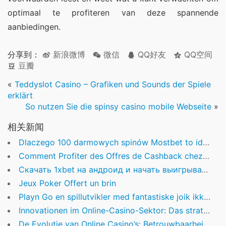
optimaal te profiteren van deze spannende 
aanbiedingen.
分享到：
新浪微博
微信
QQ好友
QQ空间
豆瓣
«
Teddyslot Casino – Grafiken und Sounds der Spiele
erklärt
So nutzen Sie die spinsy casino mobile Webseite
»
相关新闻
Dlaczego 100 darmowych spinów Mostbet to idealna opcja na zwiększenie jackpotów?
Comment Profiter des Offres de Cashback chez Vivalavita Casino
Скачать 1xbet на андроид и начать выигрывать уже сегодня
Jeux Poker Offert un brin
Playn Go en spillutvikler med fantastiske joik ikke i bruk forlenget kvalitet
Innovationen im Online-Casino-Sektor: Das strategische Role von Freispielen bei Wildsino
De Evolutie van Online Casino’s: Betrouwbaarheid, Innovatie en Regulering