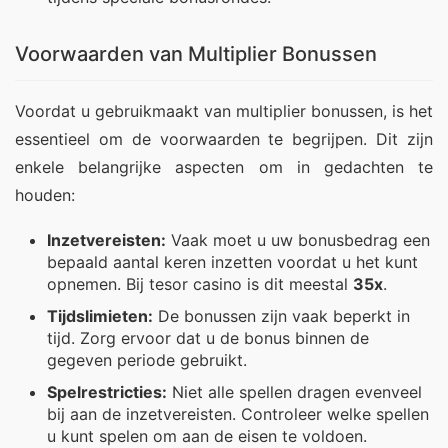
Voorwaarden van Multiplier Bonussen
Voordat u gebruikmaakt van multiplier bonussen, is het 
essentieel om de voorwaarden te begrijpen. Dit zijn 
enkele belangrijke aspecten om in gedachten te 
houden:
Inzetvereisten:
Vaak moet u uw bonusbedrag een
bepaald aantal keren inzetten voordat u het kunt
opnemen. Bij tesor casino is dit meestal
35x
.
Tijdslimieten:
De bonussen zijn vaak beperkt in
tijd. Zorg ervoor dat u de bonus binnen de
gegeven periode gebruikt.
Spelrestricties:
Niet alle spellen dragen evenveel
bij aan de inzetvereisten. Controleer welke spellen
u kunt spelen om aan de eisen te voldoen.