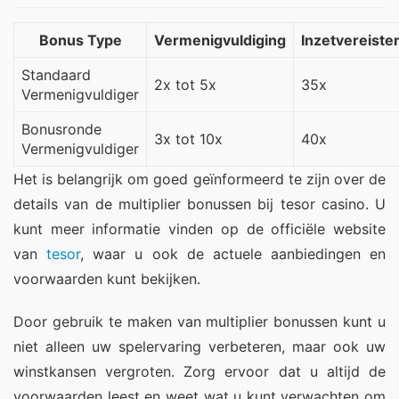
Bonus Type
Vermenigvuldiging
Inzetvereiste
Standaard
2x tot 5x
35x
Vermenigvuldiger
Bonusronde
3x tot 10x
40x
Vermenigvuldiger
Het is belangrijk om goed geïnformeerd te zijn over de 
details van de multiplier bonussen bij tesor casino. U 
kunt meer informatie vinden op de officiële website 
van 
tesor
, waar u ook de actuele aanbiedingen en 
voorwaarden kunt bekijken.
Door gebruik te maken van multiplier bonussen kunt u 
niet alleen uw spelervaring verbeteren, maar ook uw 
winstkansen vergroten. Zorg ervoor dat u altijd de 
voorwaarden leest en weet wat u kunt verwachten om 