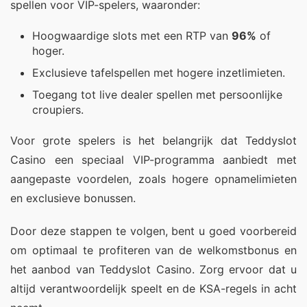
spellen voor VIP-spelers, waaronder:
Hoogwaardige slots met een RTP van
96%
of
hoger.
Exclusieve tafelspellen met hogere inzetlimieten.
Toegang tot live dealer spellen met persoonlijke
croupiers.
Voor grote spelers is het belangrijk dat Teddyslot 
Casino een speciaal VIP-programma aanbiedt met 
aangepaste voordelen, zoals hogere opnamelimieten 
en exclusieve bonussen.
Door deze stappen te volgen, bent u goed voorbereid 
om optimaal te profiteren van de welkomstbonus en 
het aanbod van Teddyslot Casino. Zorg ervoor dat u 
altijd verantwoordelijk speelt en de KSA-regels in acht 