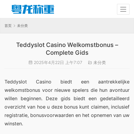
首页
未分类
Teddyslot Casino Welkomstbonus –
Complete Gids
2025年4月22日 上午7:07
未分类
Teddyslot Casino biedt een aantrekkelijke 
welkomstbonus voor nieuwe spelers die hun avontuur 
willen beginnen. Deze gids biedt een gedetailleerd 
overzicht van hoe u deze bonus kunt claimen, inclusief 
registratie, bonusvoorwaarden en het opnemen van uw 
winsten.