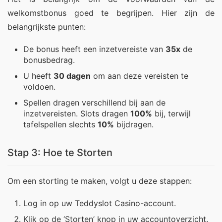
welkomstbonus goed te begrijpen. Hier zijn de 
belangrijkste punten:
De bonus heeft een inzetvereiste van
35x
de
bonusbedrag.
U heeft
30 dagen
om aan deze vereisten te
voldoen.
Spellen dragen verschillend bij aan de
inzetvereisten. Slots dragen
100%
bij, terwijl
tafelspellen slechts
10%
bijdragen.
Stap 3: Hoe te Storten
Om een storting te maken, volgt u deze stappen:
Log in op uw Teddyslot Casino-account.
Klik op de ‘Storten’ knop in uw accountoverzicht.