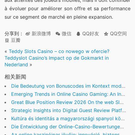
aux attentes des joueurs mobiles, mais il doit continuer 
à évoluer pour améliorer son offre et sa performance 
sur ce segment de marché en pleine expansion.
分享到：
新浪微博
微信
QQ好友
QQ空间
豆瓣
«
Teddy Slots Casino – co nowego w ofercie?
Teddyslot Casino’s Impact op de Gokmarkt in
Nederland
»
相关新闻
Die Bedeutung von Bonuscodes im Kontext moderner Online-Casinos: Ein Blick auf WINVIPE
Emerging Trends in Online Casino Gaming: An Industry Expert Perspective
Great Blue Position Review 2026 On the web Slot Crash Neymar Game app login Gambling enterprises Malaysia
Strategic Insights into Digital Guest Review Platforms: AnalyzingWIZZ’sImpact in Belgium
Kultúra és identitás a magyarországi spanyol közösség tükrében
Die Entwicklung der Online-Casino-Bewertungen: Einblicke in 2024
Az online kaszinóipar jövője: innováció, biztonság és a játékosok bizalmának megőrzése