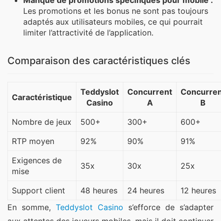
Manque de promotions spécifiques pour mobile :
Les promotions et les bonus ne sont pas toujours
adaptés aux utilisateurs mobiles, ce qui pourrait
limiter l’attractivité de l’application.
Comparaison des caractéristiques clés
Teddyslot
Concurrent
Concurren
Caractéristique
Casino
A
B
Nombre de jeux
500+
300+
600+
RTP moyen
92%
90%
91%
Exigences de
35x
30x
25x
mise
Support client
48 heures
24 heures
12 heures
En somme, 
Teddyslot Casino
 s’efforce de s’adapter 