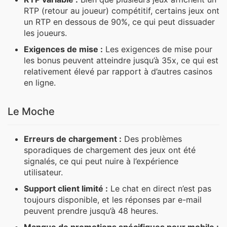
RTP (retour au joueur) compétitif, certains jeux ont
un RTP en dessous de 90%, ce qui peut dissuader
les joueurs.
Exigences de mise :
Les exigences de mise pour
les bonus peuvent atteindre jusqu’à 35x, ce qui est
relativement élevé par rapport à d’autres casinos
en ligne.
Le Moche
Erreurs de chargement :
Des problèmes
sporadiques de chargement des jeux ont été
signalés, ce qui peut nuire à l’expérience
utilisateur.
Support client limité :
Le chat en direct n’est pas
toujours disponible, et les réponses par e-mail
peuvent prendre jusqu’à 48 heures.