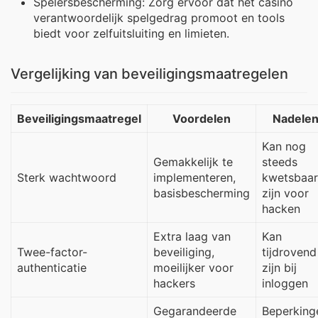
Spelersbescherming: Zorg ervoor dat het casino
verantwoordelijk spelgedrag promoot en tools
biedt voor zelfuitsluiting en limieten.
Vergelijking van beveiligingsmaatregelen
Beveiligingsmaatregel
Voordelen
Nadele
Kan nog
Gemakkelijk te
steeds
Sterk wachtwoord
implementeren,
kwetsbaar
basisbescherming
zijn voor
hacken
Extra laag van
Kan
Twee-factor-
beveiliging,
tijdrovend
authenticatie
moeilijker voor
zijn bij
hackers
inloggen
Gegarandeerde
Beperking