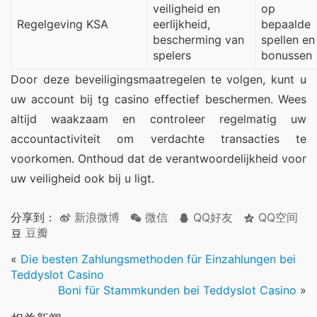
veiligheid en
op
Regelgeving KSA
eerlijkheid,
bepaalde
bescherming van
spellen en
spelers
bonussen
Door deze beveiligingsmaatregelen te volgen, kunt u 
uw account bij tg casino effectief beschermen. Wees 
altijd waakzaam en controleer regelmatig uw 
accountactiviteit om verdachte transacties te 
voorkomen. Onthoud dat de verantwoordelijkheid voor 
uw veiligheid ook bij u ligt.
分享到：
新浪微博
微信
QQ好友
QQ空间
豆瓣
«
Die besten Zahlungsmethoden für Einzahlungen bei
Teddyslot Casino
Boni für Stammkunden bei Teddyslot Casino
»