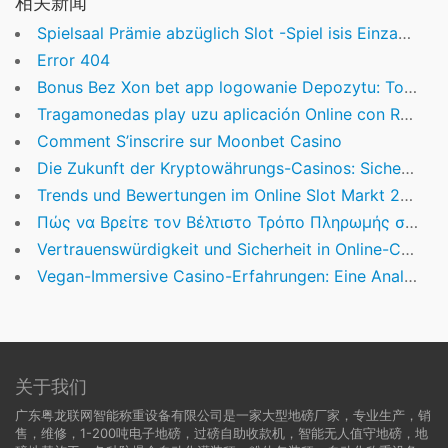
相关新闻
Spielsaal Prämie abzüglich Slot -Spiel isis Einzahlung März 2026
Error 404
Bonus Bez Xon bet app logowanie Depozytu: Top Kasyna wraz z Darmowymi Nagrodami
Tragamonedas play uzu aplicación Online con Recursos Real en Chile
Comment S’inscrire sur Moonbet Casino
Die Zukunft der Kryptowährungs-Casinos: Sicherheit, Innovation und Regulierung
Trends und Bewertungen im Online Slot Markt 2024
Πώς να Βρείτε τον Βέλτιστο Τρόπο Πληρωμής στο zet casino
Vertrauenswürdigkeit und Sicherheit in Online-Casinos: Ein Leitfaden für deutsche Spieler
Vegan-Immersive Casino-Erfahrungen: Eine Analyse der Vertrauenswürdigkeit und Anbieterqualität
关于我们
广东粤龙联网智能称重设备有限公司是一家大型地磅厂家，专业生产，销
售，维修，1-200吨电子地磅，过磅自助收款机，智能无人值守地磅，地