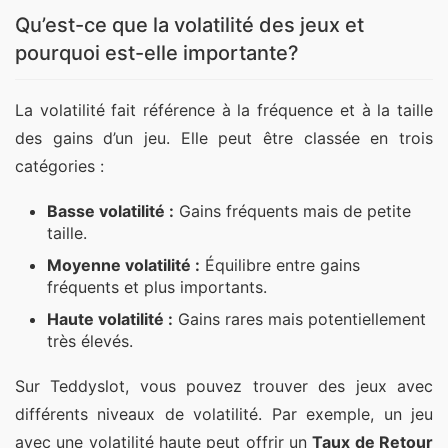
Qu’est-ce que la volatilité des jeux et
pourquoi est-elle importante?
La volatilité fait référence à la fréquence et à la taille 
des gains d’un jeu. Elle peut être classée en trois 
catégories :
Basse volatilité :
Gains fréquents mais de petite
taille.
Moyenne volatilité :
Équilibre entre gains
fréquents et plus importants.
Haute volatilité :
Gains rares mais potentiellement
très élevés.
Sur Teddyslot, vous pouvez trouver des jeux avec 
différents niveaux de volatilité. Par exemple, un jeu 
avec une volatilité haute peut offrir un 
Taux de Retour 