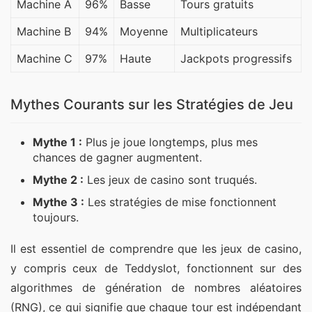
Machine A
96%
Basse
Tours gratuits
Machine B
94%
Moyenne
Multiplicateurs
Machine C
97%
Haute
Jackpots progressifs
Mythes Courants sur les Stratégies de Jeu
Mythe 1 :
Plus je joue longtemps, plus mes
chances de gagner augmentent.
Mythe 2 :
Les jeux de casino sont truqués.
Mythe 3 :
Les stratégies de mise fonctionnent
toujours.
Il est essentiel de comprendre que les jeux de casino, 
y compris ceux de Teddyslot, fonctionnent sur des 
algorithmes de génération de nombres aléatoires 
(RNG), ce qui signifie que chaque tour est indépendant 