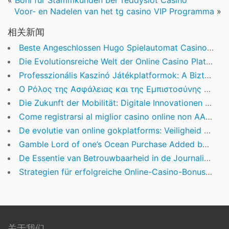
«
Boni für Stammkunden bei Teddyslot Casino
Voor- en Nadelen van het tg casino VIP Programma
»
相关新闻
Beste Angeschlossen Hugo Spielautomat Casinos qua Sportwetten Abmachung 2026
Die Evolutionsreiche Welt der Online Casino Plattformen: Ein Einblick in Vertrauenswürdigkeit und Innovation
Professzionális Kaszinó Játékplatformok: A Biztonság és Ügyfélélmény Jelene és Jövője
Ο Ρόλος της Ασφάλειας και της Εμπιστοσύνης στον Ελληνικό Online Τζόγο
Die Zukunft der Mobilität: Digitale Innovationen und Ökologische Verantwortung
Come registrarsi al miglior casino online non AAMS facilmente
De evolutie van online gokplatforms: Veiligheid en innovatie in de Nederlandse markt
Gamble Lord of one’s Ocean Purchase Added bonus Slot Position Video game On the $1 vegas magic internet Free Spins
De Essentie van Betrouwbaarheid in de Journalistiek: Een Diepgaande Analyse
Strategien für erfolgreiche Online-Casino-Bonusangebote im Jahr 2024: Ein analytischer Ansatz
关于我们