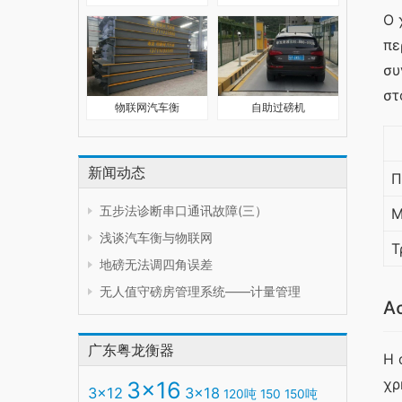
Ο 
πε
συ
στ
物联网汽车衡
自助过磅机
新闻动态
Π
五步法诊断串口通讯故障(三）
Μ
浅谈汽车衡与物联网
Τ
地磅无法调四角误差
无人值守磅房管理系统——计量管理
Α
广东粤龙衡器
Η 
χρ
3x16
3x12
3x18
120吨
150
150吨