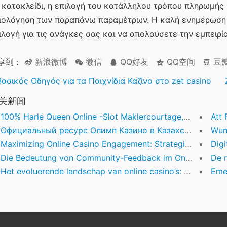
 κατακλείδι, η επιλογή του κατάλληλου τρόπου πληρωμής σ
ιολόγηση των παραπάνω παραμέτρων. Η καλή ενημέρωση θα
ιλογή για τις ανάγκες σας και να απολαύσετε την εμπειρί
享到：
新浪微博
微信
QQ好友
QQ空间
豆
Βασικός Οδηγός για τα Παιχνίδια Καζίνο στο zet casino
关新闻
100% Harle Queen Online -Slot Maklercourtage, 50 Freispiele within erstplatzierter Einzahlung
Att 
Официальный ресурс Олимп Казино в Казахстане – Casino KZ.
Wunderi
Maximizing Online Casino Engagement: Strategic Approaches to Bonuses and Player Retention
Digitale
Die Bedeutung von Community-Feedback im Online-Casino: Ein Blick auf Piper’s Spin Casino Erfahrungen
De rol
Het evoluerende landschap van online casino’s: Kiezen voor kwaliteit en betrouwbaarheid
Emerging