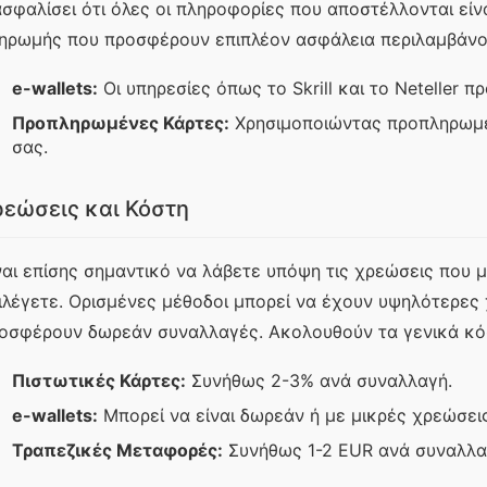
ασφαλίσει ότι όλες οι πληροφορίες που αποστέλλονται είν
ηρωμής που προσφέρουν επιπλέον ασφάλεια περιλαμβάνο
e-wallets:
Οι υπηρεσίες όπως το Skrill και το Neteller 
Προπληρωμένες Κάρτες:
Χρησιμοποιώντας προπληρωμέν
σας.
ρεώσεις και Κόστη
ναι επίσης σημαντικό να λάβετε υπόψη τις χρεώσεις που μ
ιλέγετε. Ορισμένες μέθοδοι μπορεί να έχουν υψηλότερες 
οσφέρουν δωρεάν συναλλαγές. Ακολουθούν τα γενικά κόσ
Πιστωτικές Κάρτες:
Συνήθως 2-3% ανά συναλλαγή.
e-wallets:
Μπορεί να είναι δωρεάν ή με μικρές χρεώσεις
Τραπεζικές Μεταφορές:
Συνήθως 1-2 EUR ανά συναλλα