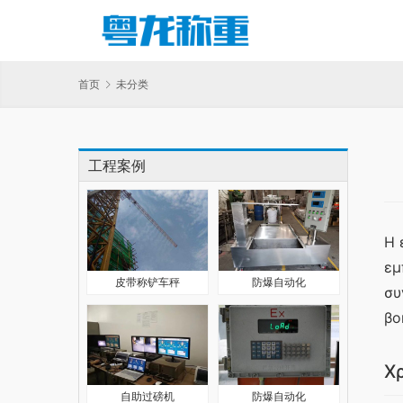
首页
未分类
工程案例
Η 
εμ
皮带称铲车秤
防爆自动化
συ
βο
Χ
自助过磅机
防爆自动化