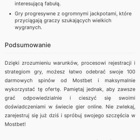
interesującą fabułą.
Gry progresywne z ogromnymi jackpotami, które
przyciągają graczy szukających wielkich
wygranych.
Podsumowanie
Dzięki zrozumieniu warunków, procesowi rejestracji i 
strategiom gry, możesz łatwo odebrać swoje 100 
darmowych spinów od Mostbet i maksymalnie 
wykorzystać tę ofertę. Pamiętaj jednak, aby zawsze 
grać odpowiedzialnie i cieszyć się swoimi 
doświadczeniami w świecie gier online. Nie zwlekaj, 
zarejestruj się już dziś i spróbuj swojego szczęścia w 
Mostbet!