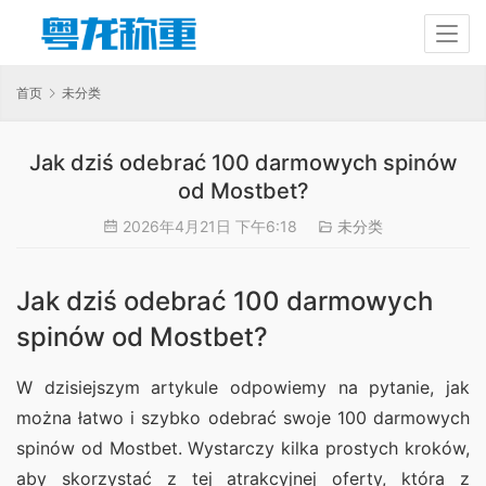
首页
未分类
Jak dziś odebrać 100 darmowych spinów
od Mostbet?
2026年4月21日 下午6:18
未分类
Jak dziś odebrać 100 darmowych
spinów od Mostbet?
W dzisiejszym artykule odpowiemy na pytanie, jak 
można łatwo i szybko odebrać swoje 100 darmowych 
spinów od Mostbet. Wystarczy kilka prostych kroków, 
aby skorzystać z tej atrakcyjnej oferty, która z 