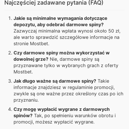
Najczęściej zadawane pytania (FAQ)
Jakie są minimalne wymagania dotyczące
depozytu, aby odebrać darmowe spiny?
Zazwyczaj minimalna wpłata wynosi około 50 zł,
ale warto sprawdzić szczegółowe informacje na
stronie Mostbet.
Czy darmowe spiny można wykorzystać w
dowolnej grze?
Nie, darmowe spiny są
przyznawane tylko w wybranych grach z oferty
Mostbet.
Jak długo ważne są darmowe spiny?
Takie
informacje znajdziesz w regulaminie promocji,
zwykle są one ważne przez określony czas po ich
przyznaniu.
Czy mogę wypłacić wygrane z darmowych
spinów?
Tak, po spełnieniu warunków obrotu i
promocji, możesz wypłacić wygrane.