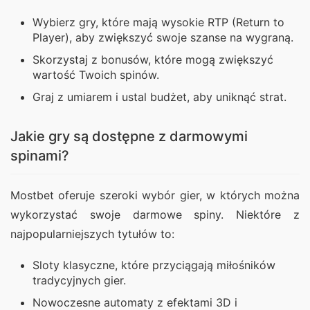
Wybierz gry, które mają wysokie RTP (Return to
Player), aby zwiększyć swoje szanse na wygraną.
Skorzystaj z bonusów, które mogą zwiększyć
wartość Twoich spinów.
Graj z umiarem i ustal budżet, aby uniknąć strat.
Jakie gry są dostępne z darmowymi
spinami?
Mostbet oferuje szeroki wybór gier, w których można 
wykorzystać swoje darmowe spiny. Niektóre z 
najpopularniejszych tytułów to:
Sloty klasyczne, które przyciągają miłośników
tradycyjnych gier.
Nowoczesne automaty z efektami 3D i