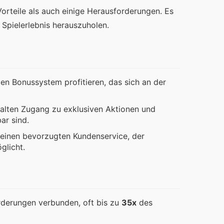
rteile als auch einige Herausforderungen. Es 
 Spielerlebnis herauszuholen.
en Bonussystem profitieren, das sich an der
alten Zugang zu exklusiven Aktionen und
ar sind.
 einen bevorzugten Kundenservice, der
glicht.
rderungen verbunden, oft bis zu
35x
des