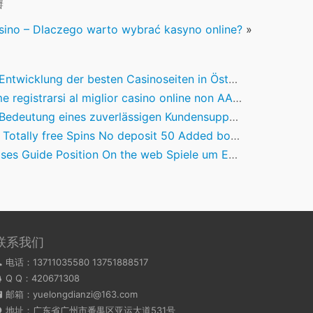
瓣
sino – Dlaczego warto wybrać kasyno online?
»
wicklung der besten Casinoseiten in Österreich: Ein Blick hinter die Kulissen
registrarsi al miglior casino online non AAMS facilmente
utung eines zuverlässigen Kundensupports im Online-Glücksspiel: Ein Branchenüberblick
otally free Spins No deposit 50 Added bonus Spins Gambling enterprise 2026
e Position On the web Spiele um Echtgeld Mega Moolah $step lion festival slot free spins 1 deposit 2026 & kostenlos
联系我们
电话：13711035580 13751888517
Q Q：
420671308
邮箱：yuelongdianzi@163.com
地址：广东省广州市番禺区亚运大道531号