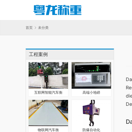
首页
未分类
工程案例
Da
Re
互联网智能汽车衡
高端小地磅
di
De
Da
物联网汽车衡
防爆自动化