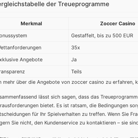
rgleichstabelle der Treueprogramme
Merkmal
Zoccer Casino
onussystem
Gestaffelt, bis zu 500 EUR
ettanforderungen
35x
xklusive Angebote
Ja
ransparenz
Teils
 mehr über die Angebote von zoccer casino zu erfahren, kön
sammenfassend lässt sich sagen, dass das Treueprogramm v
rausforderungen bietet. Es ist ratsam, die Bedingungen sorg
tscheidungen für Ihr Spielverhalten zu treffen. Wenn Sie F
gern Sie nicht, den Kundenservice zu kontaktieren – sie sind