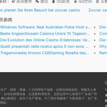
享到：
新浪微博
微信
QQ好友
QQ空间
豆
So planen Sie Ihren Besuch bei zoccer casino
Zoccer ca
关新闻
Windows Software: Real Australian Pokie Host sea out of serenity gambling enterprise ROMs « View My Unit
Die Ent
Beste Angeschlossen Casinos Unsre 10 Tagesordnungspunkt Angeschlossen Spielsaal Seiten 2025
Come 
Die Evolution des Online-Casino-Erlebnisses: Vertrauen, Transparenz und Innovation
Die Bede
Quelli presentati nella nostra apice 5 non sono gli unici siti confusione gratifica senza contare base
fifty T
Tragamonedas Kronos CQ9Gaming Reseña desplazándolo tomb raider máquina tragamonedas hacia el pelo entretenimiento gratuito
Ramses Guid
生产，销售，维修，1-200吨电子地磅，过磅自助收款机，智能无人值
秤，自动化称重设备，以及配料系统等。总部运营中心座落于广东省广州
，佛山南海区，创办了生产基地，为了更好地服务广大新老客户，在广东
牌商标。