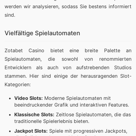
werden wir analysieren, sodass Sie bestens informiert 
sind.
Vielfältige Spielautomaten
Zotabet Casino bietet eine breite Palette an 
Spielautomaten, die sowohl von renommierten 
Entwicklern als auch von aufstrebenden Studios 
stammen. Hier sind einige der herausragenden Slot-
Kategorien:
Video Slots:
Moderne Spielautomaten mit
beeindruckender Grafik und interaktiven Features.
Klassische Slots:
Zeitlose Spielautomaten, die das
traditionelle Spielerlebnis bieten.
Jackpot Slots:
Spiele mit progressiven Jackpots,