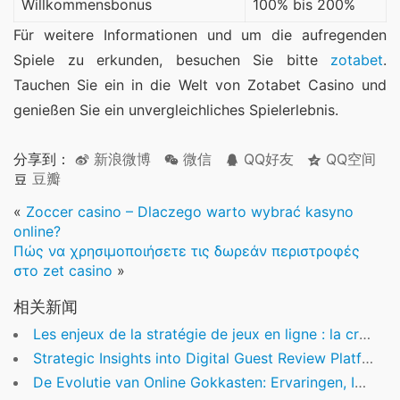
Willkommensbonus
100% bis 200%
Für weitere Informationen und um die aufregenden 
Spiele zu erkunden, besuchen Sie bitte 
zotabet
. 
Tauchen Sie ein in die Welt von Zotabet Casino und 
genießen Sie ein unvergleichliches Spielerlebnis.
分享到：
新浪微博
微信
QQ好友
QQ空间
豆瓣
«
Zoccer casino – Dlaczego warto wybrać kasyno
online?
Πώς να χρησιμοποιήσετε τις δωρεάν περιστροφές
στο zet casino
»
相关新闻
Les enjeux de la stratégie de jeux en ligne : la crédibilité des plateformes
Strategic Insights into Digital Guest Review Platforms: AnalyzingWIZZ’sImpact in Belgium
De Evolutie van Online Gokkasten: Ervaringen, Innovaties en Toekomstperspectieven