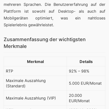
mehreren Sprachen. Die Benutzererfahrung auf der 
Plattform ist sowohl auf Desktop- als auch auf 
Mobilgeräten optimiert, was ein nahtloses 
Spielerlebnis gewährleistet.
Zusammenfassung der wichtigsten
Merkmale
Merkmal
Details
RTP
92% – 98%
Maximale Auszahlung
5.000 EUR/Monat
(Standard)
20.000
Maximale Auszahlung (VIP)
EUR/Monat