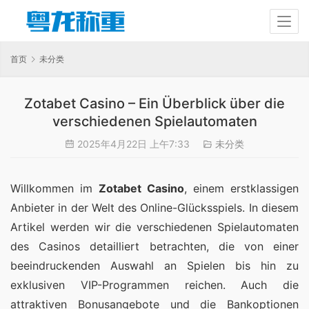
首页
未分类
Zotabet Casino – Ein Überblick über die
verschiedenen Spielautomaten
2025年4月22日 上午7:33
未分类
Willkommen im 
Zotabet Casino
, einem erstklassigen 
Anbieter in der Welt des Online-Glücksspiels. In diesem 
Artikel werden wir die verschiedenen Spielautomaten 
des Casinos detailliert betrachten, die von einer 
beeindruckenden Auswahl an Spielen bis hin zu 
exklusiven VIP-Programmen reichen. Auch die 
attraktiven Bonusangebote und die Bankoptionen 