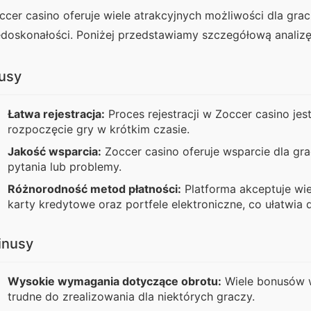
ccer casino oferuje wiele atrakcyjnych możliwości dla grac
edoskonałości. Poniżej przedstawiamy szczegółową analizę
usy
Łatwa rejestracja:
Proces rejestracji w Zoccer casino jes
rozpoczęcie gry w krótkim czasie.
Jakość wsparcia:
Zoccer casino oferuje wsparcie dla grac
pytania lub problemy.
Różnorodność metod płatności:
Platforma akceptuje wie
karty kredytowe oraz portfele elektroniczne, co ułatwia 
inusy
Wysokie wymagania dotyczące obrotu:
Wiele bonusów 
trudne do zrealizowania dla niektórych graczy.