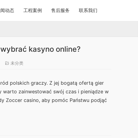
新闻动态
工程案例
售后服务
联系我们
 wybrać kasyno online?
3
未分类
ód polskich graczy. Z jej bogatą ofertą gier 
y warto zainwestować swój czas i pieniądze w 
ady Zoccer casino, aby pomóc Państwu podjąć 