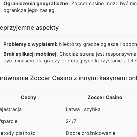
Ograniczenia geograficzne:
Zoccer casino może być nied
ogranicza jego zasięg.
ieprzyjemne aspekty
Problemy z wypłatami:
Niektórzy gracze zgłaszali opóźn
Brak aplikacji mobilnej:
Chociaż strona jest responsywna,
być minusem dla graczy preferujących korzystanie z tel
równanie Zoccer Casino z innymi kasynami onl
Cechy
Zoccer Casino
ejestracja
Łatwa i szybka
sparcie
24/7
etody płatności
Dobre zróżnicowanie