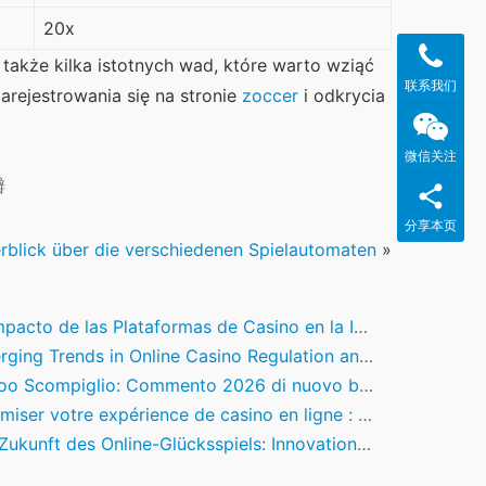
20x
akże kilka istotnych wad, które warto wziąć 
联系我们
rejestrowania się na stronie 
zoccer
 i odkrycia 
微信关注
瓣
分享本页
rblick über die verschiedenen Spielautomaten
»
cto de las Plataformas de Casino en la Industria del Juego Online en España
ng Trends in Online Casino Regulation and Player Trust in Australia
compiglio: Commento 2026 di nuovo bonus del 200percent, 350 giri gratuiti
ser votre expérience de casino en ligne : stratégies, sécurité et bonus
kunft des Online-Glücksspiels: Innovationen, Regulierung und Markttrends