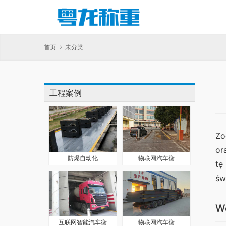
首页
未分类
工程案例
Zo
or
防爆自动化
物联网汽车衡
tę
św
W
互联网智能汽车衡
物联网汽车衡