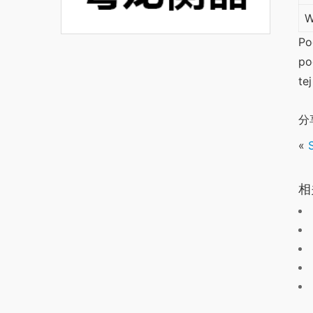
W
Po
po
te
分
«
相