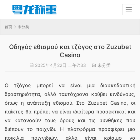
首页
未分类
Οδηγός εθισμού και τζόγος στο Zuzubet
Casino
2025年4月22日 上午7:33
未分类
Ο τζόγος μπορεί να είναι μια διασκεδαστική 
δραστηριότητα, αλλά ταυτόχρονα κρύβει κινδύνους, 
όπως η ανάπτυξη εθισμού. Στο Zuzubet Casino, οι 
παίκτες θα πρέπει να είναι ιδιαίτερα προσεκτικοί και 
να κατανοούν τους όρους και τις συνθήκες που 
διέπουν το παιχνίδι. Η πλατφόρμα προσφέρει μια 
ποικιλία παιχνιδιών, αλλά είναι κρίσιμο να 