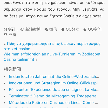
υπευθυνότητα και η ενημέρωση είναι οι καλύτεροι 
σύμμαχοι στον κόσμο του τζόγου. Μην ξεχνάτε να 
παίζετε με μέτρο και να ζητάτε βοήθεια αν χρειαστεί.
分享到：
新浪微博
微信
QQ好友
QQ空间
豆瓣
«
Πώς να χρησιμοποιήσετε τις δωρεάν περιστροφές
στο zet casino
Wie man erfolgreich an nLive-Turnieren im Zodiacbet
Casino teilnimmt
»
相关新闻
In den letzten Jahren hat die Online-Wettbranche eine bemerkenswerte Transformation durchlaufen. Mit
Innovationen und Strategien im Online-Glücksspiel 2024: Der Weg zu verantwortungsvollem Spiel
Réinventer l’Expérience de Jeu en Ligne : La Montée en Puissance des Jeux de Match-3
Terminator 2 Demo de Microgaming Tragaperras Sin cargo así­ como Sus particulares del Esparcimiento
Métodos de Retiro en Casinos en Línea: Cómo Garantizar Seguridad y Rapidez en Tus Transferencias