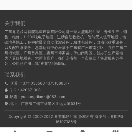
关于我们
广东粤龙联网智能称重设备有限公司是一家大型地磅厂家，专业生产，销
售，维修，1-200吨电子地磅，过磅自助收款机，智能无人值守地磅，地
磅地基施工，各种防爆全自动化灌装秤，粉体包装秤，自动化称重设备，
以及配料系统等。总部运营中心座落于广东省广州市南沙区，并在广东广
州增城区，广州番禺区，惠州市博罗县，佛山南海区，创办了生产基地，
为了更好地服务广大新老客户，在广东省每一个市建立了售后服务办事
处，公司已注册上线“粤龙”品牌商标。
联系我们
电话：13711035580 13751888517
Q Q：
420671308
邮箱：yuelongdianzi@163.com
地址：广东省广州市番禺区亚运大道531号
Copyright © 2002-2022
粤龙地磅厂家
版权所有 备案号：
粤ICP备
16107386号