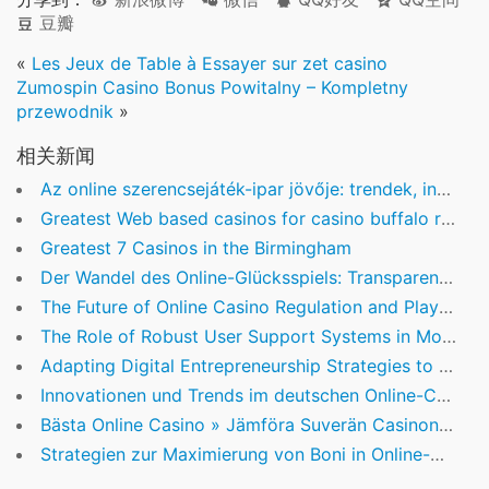
豆瓣
«
Les Jeux de Table à Essayer sur zet casino
Zumospin Casino Bonus Powitalny – Kompletny
przewodnik
»
相关新闻
Az online szerencsejáték-ipar jövője: trendek, innovációk és hiteles források
Greatest Web based casinos for casino buffalo real Money 2026
Greatest 7 Casinos in the Birmingham
Der Wandel des Online-Glücksspiels: Transparenz, Regulierung und innovative Plattformen
The Future of Online Casino Regulation and Player Confidence in Canada
The Role of Robust User Support Systems in Modern Digital Betting Platforms
Adapting Digital Entrepreneurship Strategies to Canada’s Evolving Ecosystem
Innovationen und Trends im deutschen Online-Casino-Markt: Ein Expertenüberblick
Bästa Online Casino » Jämföra Suverän Casinon $5 insättningscasino Starburst gällande webben 2026
Strategien zur Maximierung von Boni in Online-Casinos: Ein Leitfaden für Schweizer Spieler