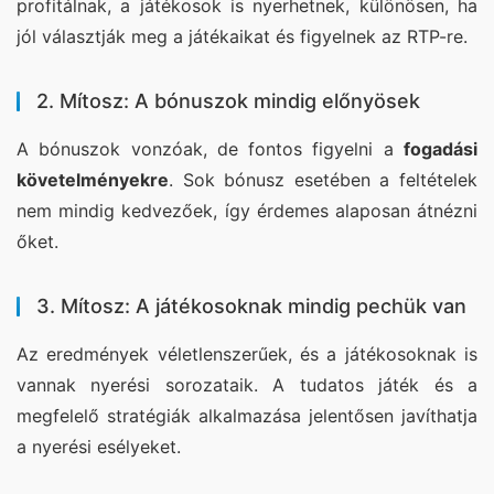
profitálnak, a játékosok is nyerhetnek, különösen, ha 
jól választják meg a játékaikat és figyelnek az RTP-re.
2. Mítosz: A bónuszok mindig előnyösek
A bónuszok vonzóak, de fontos figyelni a 
fogadási 
követelményekre
. Sok bónusz esetében a feltételek 
nem mindig kedvezőek, így érdemes alaposan átnézni 
őket.
3. Mítosz: A játékosoknak mindig pechük van
Az eredmények véletlenszerűek, és a játékosoknak is 
vannak nyerési sorozataik. A tudatos játék és a 
megfelelő stratégiák alkalmazása jelentősen javíthatja 
a nyerési esélyeket.