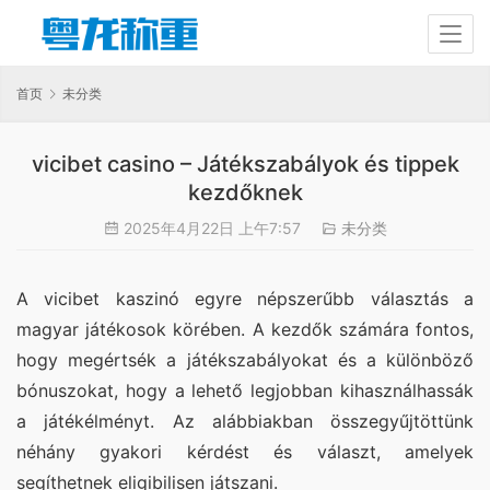
首页
未分类
vicibet casino – Játékszabályok és tippek
kezdőknek
2025年4月22日 上午7:57
未分类
A vicibet kaszinó egyre népszerűbb választás a 
magyar játékosok körében. A kezdők számára fontos, 
hogy megértsék a játékszabályokat és a különböző 
bónuszokat, hogy a lehető legjobban kihasználhassák 
a játékélményt. Az alábbiakban összegyűjtöttünk 
néhány gyakori kérdést és választ, amelyek 
segíthetnek eligibilisen játszani.