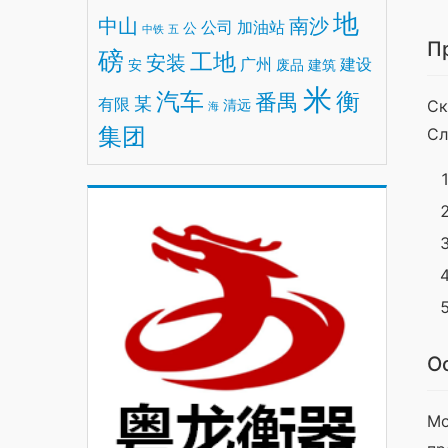
地
中山
南沙
公司
加油站
公
中铁
五
П
磅
工地
安装
广州
建设
安
废品
建筑
米
汽车
衡
番禺
某
有限
Ск
清远
海
集团
Сл
О
Мо