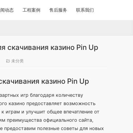
新闻动态
工程案例
售后服务
联系我们
я скачивания казино Pin Up
8
未分类
скачивания казино Pin Up
зартных игр благодаря количеству 
ого казино предоставляет возможность 
к играм и улучшит общее впечатление от 
им преимущества официального сайта, 
е предоставим полезные советы для новых 