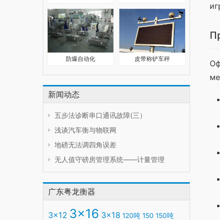
иг
П
防爆自动化
皮带称铲车秤
Оф
ме
新闻动态
五步法诊断串口通讯故障(三）
浅谈汽车衡与物联网
地磅无法调四角误差
无人值守磅房管理系统——计量管理
广东粤龙衡器
3x16
3x12
3x18
120吨
150
150吨