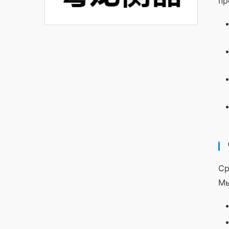
пр
Ср
Мы