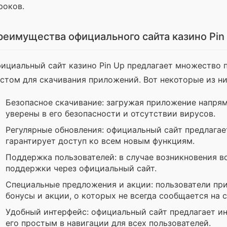
роков.
реимущества официального сайта казино Pin
ициальный сайт казино Pin Up предлагает множество 
стом для скачивания приложений. Вот некоторые из ни
Безопасное скачивание: загружая приложение напря
уверены в его безопасности и отсутствии вирусов.
Регулярные обновления: официальный сайт предлагае
гарантирует доступ ко всем новым функциям.
Поддержка пользователей: в случае возникновения в
поддержки через официальный сайт.
Специальные предложения и акции: пользователи пр
бонусы и акции, о которых не всегда сообщается на с
Удобный интерфейс: официальный сайт предлагает ин
его простым в навигации для всех пользователей.