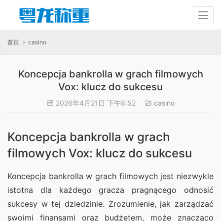
首页
casino
Koncepcja bankrolla w grach filmowych
Vox: klucz do sukcesu
2026年4月21日 下午8:52
casino
Koncepcja bankrolla w grach
filmowych Vox: klucz do sukcesu
Koncepcja bankrolla w grach filmowych jest niezwykle 
istotna dla każdego gracza pragnącego odnosić 
sukcesy w tej dziedzinie. Zrozumienie, jak zarządzać 
swoimi finansami oraz budżetem, może znacząco 