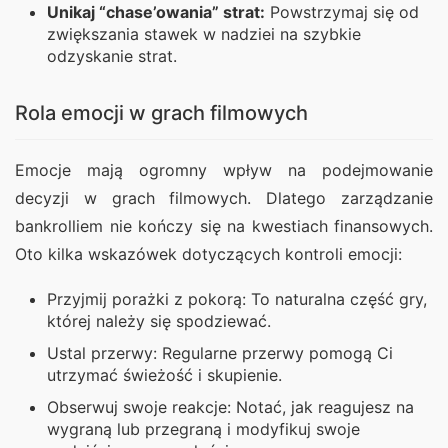
Unikaj “chase’owania” strat:
Powstrzymaj się od
zwiększania stawek w nadziei na szybkie
odzyskanie strat.
Rola emocji w grach filmowych
Emocje mają ogromny wpływ na podejmowanie 
decyzji w grach filmowych. Dlatego zarządzanie 
bankrolliem nie kończy się na kwestiach finansowych. 
Oto kilka wskazówek dotyczących kontroli emocji:
Przyjmij porażki z pokorą: To naturalna część gry,
której należy się spodziewać.
Ustal przerwy: Regularne przerwy pomogą Ci
utrzymać świeżość i skupienie.
Obserwuj swoje reakcje: Notać, jak reagujesz na
wygraną lub przegraną i modyfikuj swoje