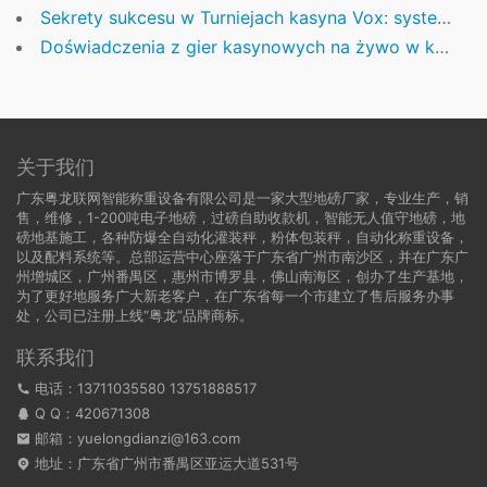
Sekrety sukcesu w Turniejach kasyna Vox: system uczestnictwa i nagród
Doświadczenia z gier kasynowych na żywo w kasynie Vox
关于我们
广东粤龙联网智能称重设备有限公司是一家大型地磅厂家，专业生产，销
售，维修，1-200吨电子地磅，过磅自助收款机，智能无人值守地磅，地
磅地基施工，各种防爆全自动化灌装秤，粉体包装秤，自动化称重设备，
以及配料系统等。总部运营中心座落于广东省广州市南沙区，并在广东广
州增城区，广州番禺区，惠州市博罗县，佛山南海区，创办了生产基地，
为了更好地服务广大新老客户，在广东省每一个市建立了售后服务办事
处，公司已注册上线“粤龙”品牌商标。
联系我们
电话：13711035580 13751888517
Q Q：
420671308
邮箱：yuelongdianzi@163.com
地址：广东省广州市番禺区亚运大道531号