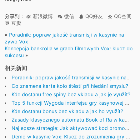
分享到：
新浪微博
微信
QQ好友
QQ空间
豆瓣
«
Poradnik: popraw jakość transmisji w kasynie na
żywo Vox
Koncepcja bankrolla w grach filmowych Vox: klucz do
sukcesu
»
相关新闻
Poradnik: popraw jakość transmisji w kasynie na żywo Vox
Co znamená karta kolo štěstí při hledání smyslu?
Kde dostanu free spiny bez vkladu a jak je využít?
Top 5 funkcji Wygoda interfejsu gry kasynowej Vox dla użytkowników
Kde dostanu bonus bez vkladu a jak ho využít?
Zasady klasycznego automatu Book of Ra w kasynie Vox: Przewodnik dla graczy
Najlepsze strategie: Jak aktywować kod promocyjny kasyna Vox efektywnie?
Demo w kasynie Vox: Klucz do zrozumienia gry na żywo