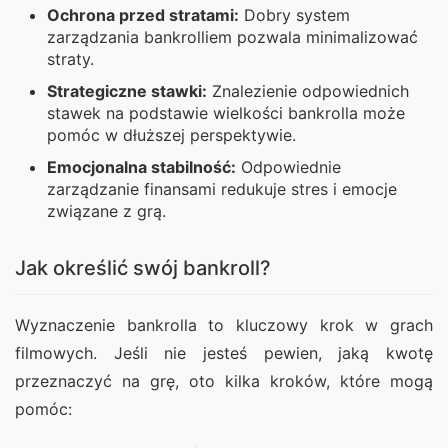
Ochrona przed stratami:
Dobry system
zarządzania bankrolliem pozwala minimalizować
straty.
Strategiczne stawki:
Znalezienie odpowiednich
stawek na podstawie wielkości bankrolla może
pomóc w dłuższej perspektywie.
Emocjonalna stabilność:
Odpowiednie
zarządzanie finansami redukuje stres i emocje
związane z grą.
Jak określić swój bankroll?
Wyznaczenie bankrolla to kluczowy krok w grach 
filmowych. Jeśli nie jesteś pewien, jaką kwotę 
przeznaczyć na grę, oto kilka kroków, które mogą 
pomóc: