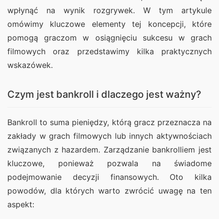
wpłynąć na wynik rozgrywek. W tym artykule 
omówimy kluczowe elementy tej koncepcji, które 
pomogą graczom w osiągnięciu sukcesu w grach 
filmowych oraz przedstawimy kilka praktycznych 
wskazówek.
Czym jest bankroll i dlaczego jest ważny?
Bankroll to suma pieniędzy, którą gracz przeznacza na 
zakłady w grach filmowych lub innych aktywnościach 
związanych z hazardem. Zarządzanie bankrolliem jest 
kluczowe, ponieważ pozwala na świadome 
podejmowanie decyzji finansowych. Oto kilka 
powodów, dla których warto zwrócić uwagę na ten 
aspekt: