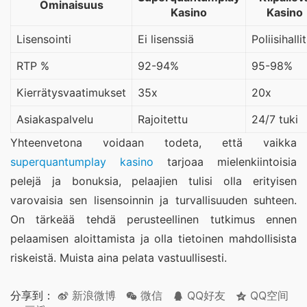
Ominaisuus
Kasino
Kasino
Lisensointi
Ei lisenssiä
Poliisihalli
RTP %
92-94%
95-98%
Kierrätysvaatimukset
35x
20x
Asiakaspalvelu
Rajoitettu
24/7 tuki
Yhteenvetona voidaan todeta, että vaikka 
superquantumplay kasino
 tarjoaa mielenkiintoisia 
pelejä ja bonuksia, pelaajien tulisi olla erityisen 
varovaisia sen lisensoinnin ja turvallisuuden suhteen. 
On tärkeää tehdä perusteellinen tutkimus ennen 
pelaamisen aloittamista ja olla tietoinen mahdollisista 
riskeistä. Muista aina pelata vastuullisesti.
分享到：
新浪微博
微信
QQ好友
QQ空间