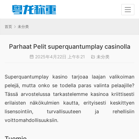
首页
未分类
Parhaat Pelit superquantumplay casinolla
2025年4月22日 上午8:21
未分类
Superquantumplay kasino tarjoaa laajan valikoiman 
pelejä, mutta onko se todella paras valinta pelaajille? 
Tässä arvostelussa tarkastelemme kasinoa kriittisesti 
erilaisten näkökulmien kautta, erityisesti keskittyen 
lisensointiin, turvallisuuteen ja rehellisiin 
voittomahdollisuuksiin.
Tuomio