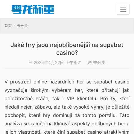
首页
未分类
Jaké hry jsou nejoblíbenější na supabet
casino?
2025年4月22日 上午8:21
未分类
V prostředí online hazardních her se supabet casino 
vyznačuje širokým výběrem her, které přitahují jak 
příležitostné hráče, tak i VIP klientelu. Pro ty, kteří 
hledají nejen zábavu, ale také vysoké výhry, je důležité 
pochopit, které hry dominují na tomto portálu. Tato 
analýza se zaměří na klíčové aspekty oblíbených her a 
jejich vlastnosti, které činí supabet casino atraktivním 