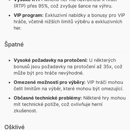
(RTP) přes 95%, což zvyšuje šance na výhru.
VIP program:
Exkluzivní nabídky a bonusy pro VIP
hráče, včetně nižších limitů výběru a exkluzivních
her.
Špatné
Vysoké požadavky na protočení:
U některých
bonusů jsou požadavky na protočení až 35x, což
může být pro hráče nevýhodné.
Omezené možnosti pro výběry:
VIP hráči mohou
čelit limitům na výběr, které mohou být omezující.
Občasné technické problémy:
Některé hry mohou
mít technické potíže, což ovlivňuje herní
zkušenost.
Ošklivé