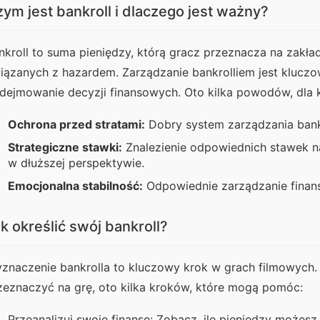
ym jest bankroll i dlaczego jest ważny?
nkroll to suma pieniędzy, którą gracz przeznacza na zakła
iązanych z hazardem. Zarządzanie bankrolliem jest klucz
dejmowanie decyzji finansowych. Oto kilka powodów, dla 
Ochrona przed stratami:
Dobry system zarządzania bankr
Strategiczne stawki:
Znalezienie odpowiednich stawek n
w dłuższej perspektywie.
Emocjonalna stabilność:
Odpowiednie zarządzanie finansa
k określić swój bankroll?
znaczenie bankrolla to kluczowy krok w grach filmowych. Je
zeznaczyć na grę, oto kilka kroków, które mogą pomóc:
Przeanalizuj swoje finanse: Zobacz, ile pieniędzy możes