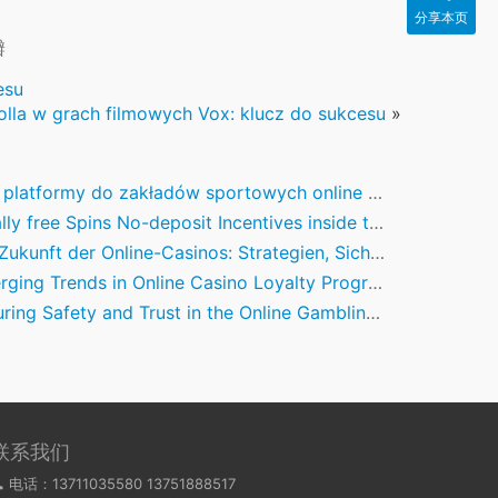
分享本页
瓣
esu
olla w grach filmowych Vox: klucz do sukcesu
»
tformy do zakładów sportowych online w Polsce są odpowiednie dla e-sportowców?
y free Spins No-deposit Incentives inside the Canada 2026 Claim Now!
kunft der Online-Casinos: Strategien, Sicherheit und Innovation
g Trends in Online Casino Loyalty Programs: Building Trust and Engagement
g Safety and Trust in the Online Gambling Industry: A Case Study of Palace1
联系我们
电话：13711035580 13751888517