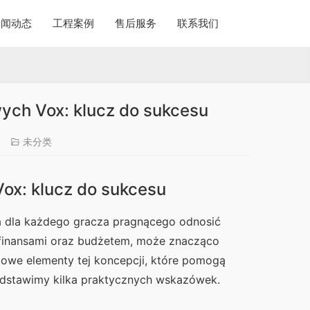
新闻动态
工程案例
售后服务
联系我们
wych Vox: klucz do sukcesu
未分类
ox: klucz do sukcesu
na dla każdego gracza pragnącego odnosić 
 finansami oraz budżetem, może znacząco 
we elementy tej koncepcji, które pomogą 
edstawimy kilka praktycznych wskazówek.