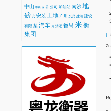
地
中山
南沙
公司
加油站
公
中铁
五
磅
工地
安装
广州
建设
安
废品
建筑
米
汽车
衡
番禺
某
有限
清远
海
集团
Zn
Ro