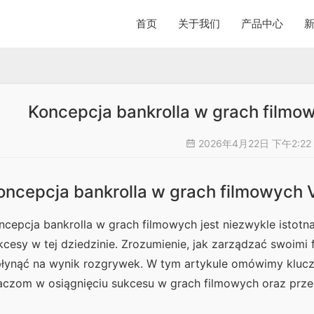
首页
关于我们
产品中心
Koncepcja bankrolla w grach filmo
2026年4月22日 下午2:22
oncepcja bankrolla w grach filmowych V
ncepcja bankrolla w grach filmowych jest niezwykle istot
kcesy w tej dziedzinie. Zrozumienie, jak zarządzać swoimi
łynąć na wynik rozgrywek. W tym artykule omówimy kluczo
aczom w osiągnięciu sukcesu w grach filmowych oraz prz