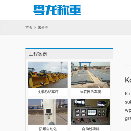
首页
未分类
工程案例
K
皮带称铲车秤
物联网汽车衡
Ko
su
wp
gr
防爆自动化
自助过磅机