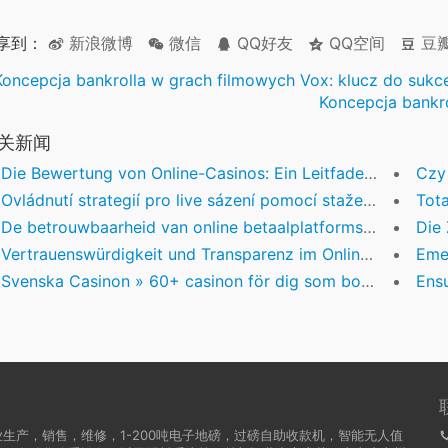
享到：
新浪微博
微信
QQ好友
QQ空间
豆
Koncepcja bankrolla w grach filmowych Vox: klucz do sukc
Koncepcja bankr
关新闻
Die Bewertung von Online-Casinos: Ein Leitfaden für Spieler
Czy pla
Ovládnutí strategií pro live sázení pomocí stažení Mostbet
Totall
De betrouwbaarheid van online betaalplatforms: Een diepgaande analyse
Die Zu
Vertrauenswürdigkeit und Transparenz im Online-Glücksspiel: Eine Analyse der Plattformen
Emergin
Svenska Casinon » 60+ casinon för dig som bor inom Sverige
Ensurin
生产，销售，维修，1-200吨电子地磅，过磅自助收款机，智能无人值