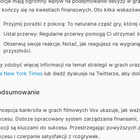
ocje mają ogromny wpływ na podejmowanie decyzji w grach
e kończy się na kwestiach finansowych. Oto kilka wskazów
Przyjmij porażki z pokorą: To naturalna część gry, której
Ustal przerwy: Regularne przerwy pomogą Ci utrzymać św
Obserwuj swoje reakcje: Notać, jak reagujesz na wygraną
przyszłości.
e New York Times
 lub śledź dyskusje na Twitterze, aby do
odsumowanie
ncepcja bankrolla w grach filmowych Vox ukazuje, jak ważne
kcesu. Dobrze opracowany system zarządzania finansami, ś
ocji są kluczami do sukcesu. Przestrzegając powyższych z
kcesu i czerpanie satysfakcji z rozgrywek.