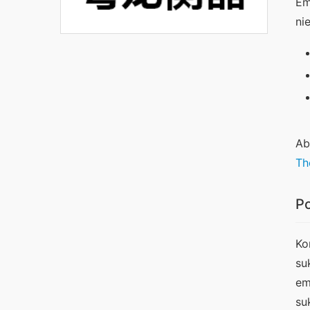
Em
ni
Th
P
Ko
su
em
su