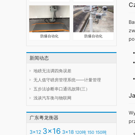
Cz
Ba
zw
防爆自动化
防爆自动化
po
新闻动态
地磅无法调四角误差
无人值守磅房管理系统——计量管理
五步法诊断串口通讯故障(三）
Ja
浅谈汽车衡与物联网
Wy
广东粤龙衡器
pr
3x16
3x12
3x18
120吨
150
150吨