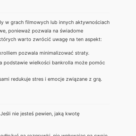
dy w grach filmowych lub innych aktywnościach 
owe, ponieważ pozwala na świadome 
których warto zwrócić uwagę na ten aspekt:
olliem pozwala minimalizować straty.
a podstawie wielkości bankrolla może pomóc
mi redukuje stres i emocje związane z grą.
śli nie jesteś pewien, jaką kwotę 
z odłożyć na rozgrywki, nie wpływając na swoje