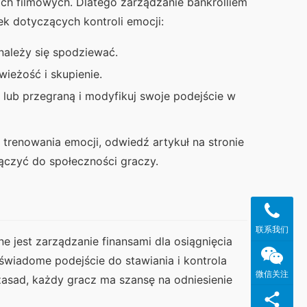
 filmowych. Dlatego zarządzanie bankrolliem 
ek dotyczących kontroli emocji:
 należy się spodziewać.
ieżość i skupienie.
 lub przegraną i modyfikuj swoje podejście w
Aby zdobyć więcej informacji na temat strategii w grach oraz trenowania emocji, odwiedź artykuł na stronie 
łączyć do społeczności graczy.
联系我们
 jest zarządzanie finansami dla osiągnięcia 
wiadome podejście do stawiania i kontrola 
微信关注
asad, każdy gracz ma szansę na odniesienie 