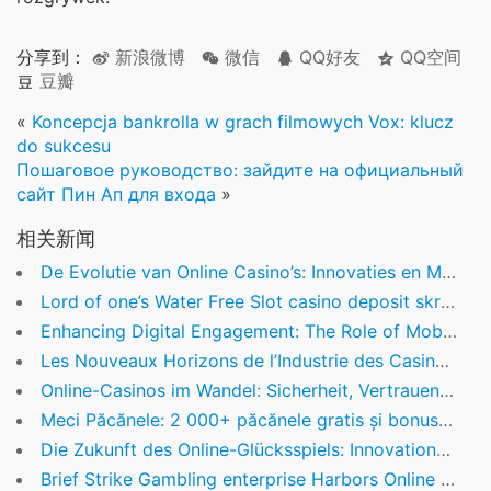
分享到：
新浪微博
微信
QQ好友
QQ空间
豆瓣
«
Koncepcja bankrolla w grach filmowych Vox: klucz
do sukcesu
Пошаговое руководство: зайдите на официальный
сайт Пин Ап для входа
»
相关新闻
De Evolutie van Online Casino’s: Innovaties en Markttrends in 2024
Lord of one’s Water Free Slot casino deposit skrill machine On line Enjoy Games, Greentube
Enhancing Digital Engagement: The Role of Mobile Apps in New Zealand’s Betting Industry
Les Nouveaux Horizons de l’Industrie des Casinos En Ligne : Analyse et Perspectives
Online-Casinos im Wandel: Sicherheit, Vertrauen und die richtige Anmeldung
Meci Păcănele: 2 000+ păcănele gratis și bonusuri exclusive
Die Zukunft des Online-Glücksspiels: Innovationen und Regulierung in der Schweiz
Brief Strike Gambling enterprise Harbors Online game Apps on the internet Enjoy