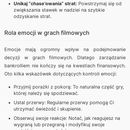
Unikaj “chase’owania” strat:
Powstrzymaj się od
zwiększania stawek w nadziei na szybkie
odzyskanie strat.
Rola emocji w grach filmowych
Emocje mają ogromny wpływ na podejmowanie 
decyzji w grach filmowych. Dlatego zarządzanie 
bankrolliem nie kończy się na kwestiach finansowych. 
Oto kilka wskazówek dotyczących kontroli emocji:
Przyjmij porażki z pokorą: To naturalna część gry,
której należy się spodziewać.
Ustal przerwy: Regularne przerwy pomogą Ci
utrzymać świeżość i skupienie.
Obserwuj swoje reakcje: Notać, jak reagujesz na
wygraną lub przegraną i modyfikuj swoje