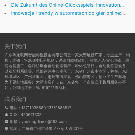
Die Zukunft des Online-Glücksspiels: Innovationen im Live Casino Bereich
Innowacje i trendy w automatach do gier online: analiza rozwoju i popularności nowoczesnych slotów
关于我们
广东粤龙联网智能称重设备有限公司是一家大型地磅厂家，专业生产，销
售，维修，1-200吨电子地磅，过磅自助收款机，智能无人值守地磅，地
磅地基施工，各种防爆全自动化灌装秤，粉体包装秤，自动化称重设备，
以及配料系统等。总部运营中心座落于广东省广州市南沙区，并在广东广
州增城区，广州番禺区，惠州市博罗县，佛山南海区，创办了生产基地，
为了更好地服务广大新老客户，在广东省每一个市建立了售后服务办事
处，公司已注册上线“粤龙”品牌商标。
联系我们
电话：13711035580 13751888517
Q Q：
420671308
邮箱：yuelongdianzi@163.com
地址：广东省广州市番禺区亚运大道531号