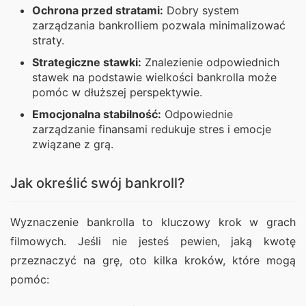
Ochrona przed stratami:
Dobry system
zarządzania bankrolliem pozwala minimalizować
straty.
Strategiczne stawki:
Znalezienie odpowiednich
stawek na podstawie wielkości bankrolla może
pomóc w dłuższej perspektywie.
Emocjonalna stabilność:
Odpowiednie
zarządzanie finansami redukuje stres i emocje
związane z grą.
Jak określić swój bankroll?
Wyznaczenie bankrolla to kluczowy krok w grach 
filmowych. Jeśli nie jesteś pewien, jaką kwotę 
przeznaczyć na grę, oto kilka kroków, które mogą 
pomóc: