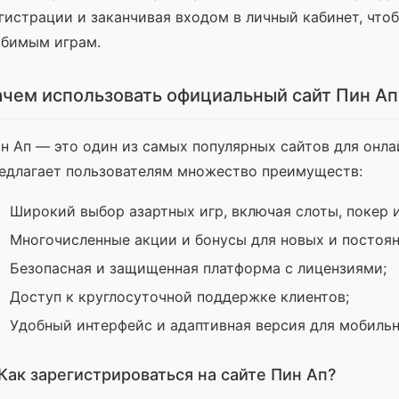
гистрации и заканчивая входом в личный кабинет, чтоб
бимым играм.
ачем использовать официальный сайт Пин Ап
н Ап — это один из самых популярных сайтов для онла
едлагает пользователям множество преимуществ:
Широкий выбор азартных игр, включая слоты, покер 
Многочисленные акции и бонусы для новых и постоян
Безопасная и защищенная платформа с лицензиями;
Доступ к круглосуточной поддержке клиентов;
Удобный интерфейс и адаптивная версия для мобильн
Как зарегистрироваться на сайте Пин Ап?