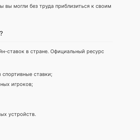
ы вы могли без труда приблизиться к своим 
?
йн-ставок в стране. Официальный ресурс 
и спортивные ставки;
ных игроков;
ых устройств.