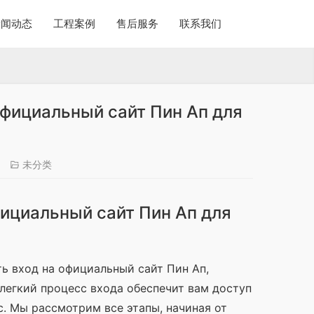
新闻动态
工程案例
售后服务
联系我们
официальный сайт Пин Ап для
未分类
фициальный сайт Пин Ап для
ь вход на официальный сайт Пин Ап, 
легкий процесс входа обеспечит вам доступ 
. Мы рассмотрим все этапы, начиная от 