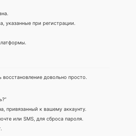
ана.
а, указанные при регистрации.
платформы.
ь восстановление довольно просто. 
ь?”
а, привязанный к вашему аккаунту.
очте или SMS, для сброса пароля.
.