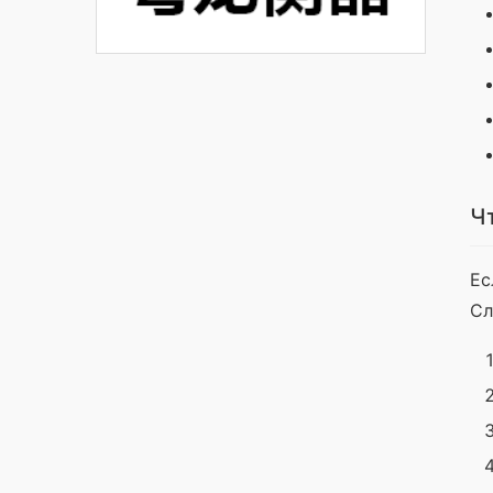
Ч
Ес
Сл