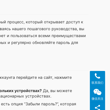
ый процесс, который открывает доступ к 
аясь нашего пошагового руководства, вы 
нет и пользоваться всеми преимуществами 
ых и регулярно обновляйте пароль для 
ккаунта перейдите на сайт, нажмите
联系我们
кольких устройствах?
Да, вы можете
тационарных устройствах.
微信关注
есть опция “Забыли пароль?”, которая