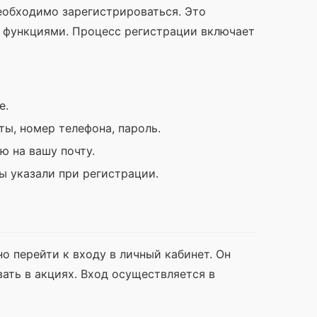
еобходимо зарегистрироваться. Это 
и функциями. Процесс регистрации включает 
е.
ы, номер телефона, пароль.
ю на вашу почту.
вы указали при регистрации.
о перейти к входу в личный кабинет. Он 
ать в акциях. Вход осуществляется в 