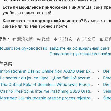
Есть ли мобильное приложение Пин Ап?
Да, сайт пр
удобства пользователей.
Как связаться с поддержкой клиентов?
Вы можете об
сайте или по электронной почте.
享到：
新浪微博
微信
QQ好友
QQ空间
豆
Пошаговое руководство: зайдите на официальный сайт 
Пошаговое руководство: зайд
关新闻
Innovations in Casino Online Non AAMS User Experience
Die Evolu
Le secteur du jeu en ligne : ¿Une fiabilité accrue grâce aux plateformes d’information spécialisées?
Emerging 
The Critical Role of Seamless Withdrawal Processes in Canadian Cryptocurrency Casinos
Die Ev
Casino Free Spins Inte me Insättning 2026 Gratissnurr!
Veili
Mostbet: Jak skutecznie przejść proces rejestracji