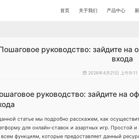
首页
关于我们
产品中心
Пошаговое руководство: зайдите на 
входа
2026年4月21日 上午9:11
ошаговое руководство: зайдите на о
хода
данной статье мы подробно расскажем, как осуществит
атформу для онлайн-ставок и азартных игр. Простой и 
 всем функциям, которые предоставляет данный ресурс