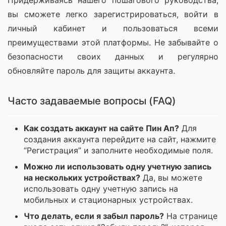
Придерживаясь нашего пошагового руководства, 
вы сможете легко зарегистрироваться, войти в 
личный кабинет и пользоваться всеми 
преимуществами этой платформы. Не забывайте о 
безопасности своих данных и регулярно 
обновляйте пароль для защиты аккаунта.
Часто задаваемые вопросы (FAQ)
Как создать аккаунт на сайте Пин Ап?
Для
создания аккаунта перейдите на сайт, нажмите
“Регистрация” и заполните необходимые поля.
Можно ли использовать одну учетную запись
на нескольких устройствах?
Да, вы можете
использовать одну учетную запись на
мобильных и стационарных устройствах.
Что делать, если я забыл пароль?
На странице