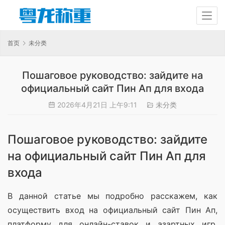
首页
未分类
Пошаговое руководство: зайдите на
официальный сайт Пин Ап для входа
2026年4月21日 上午9:11
未分类
Пошаговое руководство: зайдите
на официальный сайт Пин Ап для
входа
В данной статье мы подробно расскажем, как 
осуществить вход на официальный сайт Пин Ап, 
платформу для онлайн-ставок и азартных игр. 