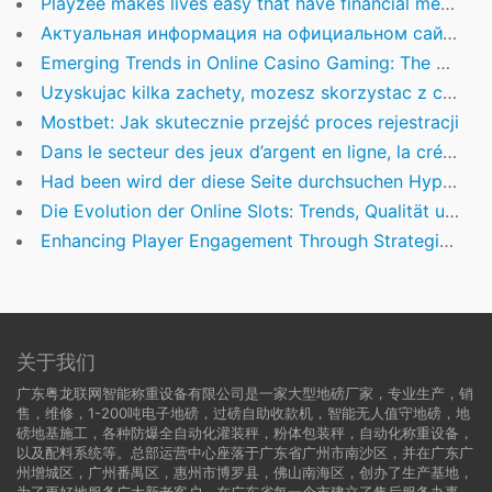
Playzee makes lives easy that have financial methods for example Visa and PayPal, and mindful customer care
Актуальная информация на официальном сайте: как скачать Pin Up
Emerging Trends in Online Casino Gaming: The Role of Innovative Platforms
Uzyskujac kilka zachety, mozesz skorzystac z cieszyc sie pelnowymiarowa gra i najwyzsze wykonalne aktualnosc
Mostbet: Jak skutecznie przejść proces rejestracji
Dans le secteur des jeux d’argent en ligne, la crédibilité des plateformes repose sur une série de c
Had been wird der diese Seite durchsuchen Hyperlink? Erklärung ferner Beispiele
Die Evolution der Online Slots: Trends, Qualität und Spielvielfalt im Fokus
Enhancing Player Engagement Through Strategic Loyalty Programs in Online Casinos
关于我们
广东粤龙联网智能称重设备有限公司是一家大型地磅厂家，专业生产，销
售，维修，1-200吨电子地磅，过磅自助收款机，智能无人值守地磅，地
磅地基施工，各种防爆全自动化灌装秤，粉体包装秤，自动化称重设备，
以及配料系统等。总部运营中心座落于广东省广州市南沙区，并在广东广
州增城区，广州番禺区，惠州市博罗县，佛山南海区，创办了生产基地，