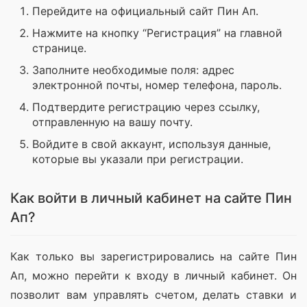
Перейдите на официальный сайт Пин Ап.
Нажмите на кнопку “Регистрация” на главной
странице.
Заполните необходимые поля: адрес
электронной почты, номер телефона, пароль.
Подтвердите регистрацию через ссылку,
отправленную на вашу почту.
Войдите в свой аккаунт, используя данные,
которые вы указали при регистрации.
Как войти в личный кабинет на сайте Пин
Ап?
Как только вы зарегистрировались на сайте Пин 
Ап, можно перейти к входу в личный кабинет. Он 
позволит вам управлять счетом, делать ставки и 