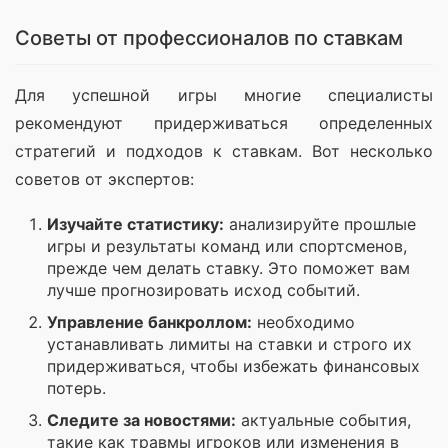
Советы от профессионалов по ставкам
Для успешной игры многие специалисты 
рекомендуют придерживаться определенных 
стратегий и подходов к ставкам. Вот несколько 
советов от экспертов:
Изучайте статистику:
анализируйте прошлые
игры и результаты команд или спортсменов,
прежде чем делать ставку. Это поможет вам
лучше прогнозировать исход событий.
Управление банкроллом:
необходимо
устанавливать лимиты на ставки и строго их
придерживаться, чтобы избежать финансовых
потерь.
Следите за новостями:
актуальные события,
такие как травмы игроков или изменения в