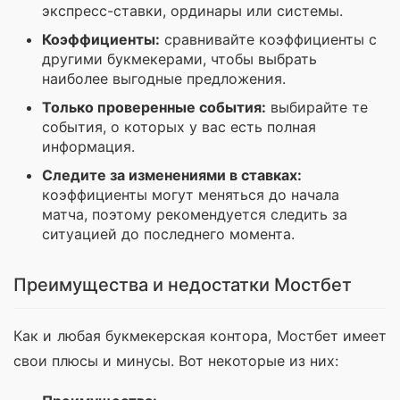
экспресс-ставки, ординары или системы.
Коэффициенты:
сравнивайте коэффициенты с
другими букмекерами, чтобы выбрать
наиболее выгодные предложения.
Только проверенные события:
выбирайте те
события, о которых у вас есть полная
информация.
Следите за изменениями в ставках:
коэффициенты могут меняться до начала
матча, поэтому рекомендуется следить за
ситуацией до последнего момента.
Преимущества и недостатки Мостбет
Как и любая букмекерская контора, Мостбет имеет 
свои плюсы и минусы. Вот некоторые из них: