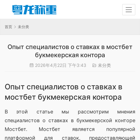
首页
未分类
Опыт специалистов о ставках в мостбет
букмекерская контора
2026年4月22日 下午3:43
未分类
Опыт специалистов о ставках в
мостбет букмекерская контора
В этой статье мы рассмотрим мнения 
специалистов о ставках в букмекерской конторе 
Мостбет. Мостбет является популярной 
платформой для ставок, предоставляющей 