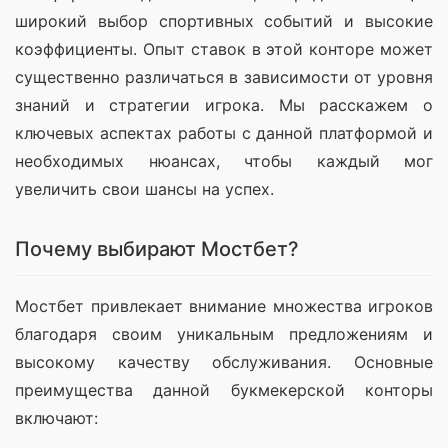
широкий выбор спортивных событий и высокие 
коэффициенты. Опыт ставок в этой конторе может 
существенно различаться в зависимости от уровня 
знаний и стратегии игрока. Мы расскажем о 
ключевых аспектах работы с данной платформой и 
необходимых нюансах, чтобы каждый мог 
увеличить свои шансы на успех.
Почему выбирают Мостбет?
Мостбет привлекает внимание множества игроков 
благодаря своим уникальным предложениям и 
высокому качеству обслуживания. Основные 
преимущества данной букмекерской конторы 
включают: