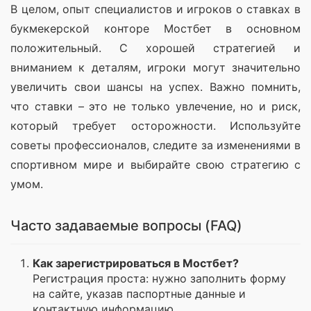
В целом, опыт специалистов и игроков о ставках в 
букмекерской конторе Мостбет в основном 
положительный. С хорошей стратегией и 
вниманием к деталям, игроки могут значительно 
увеличить свои шансы на успех. Важно помнить, 
что ставки – это не только увлечение, но и риск, 
который требует осторожности. Используйте 
советы профессионалов, следите за изменениями в 
спортивном мире и выбирайте свою стратегию с 
умом.
Часто задаваемые вопросы (FAQ)
Как зарегистрироваться в Мостбет?
Регистрация проста: нужно заполнить форму
на сайте, указав паспортные данные и
контактную информацию.