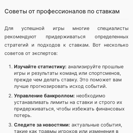
Советы от профессионалов по ставкам
Для успешной игры многие специалисты 
рекомендуют придерживаться определенных 
стратегий и подходов к ставкам. Вот несколько 
советов от экспертов:
Изучайте статистику:
анализируйте прошлые
игры и результаты команд или спортсменов,
прежде чем делать ставку. Это поможет вам
лучше прогнозировать исход событий.
Управление банкроллом:
необходимо
устанавливать лимиты на ставки и строго их
придерживаться, чтобы избежать финансовых
потерь.
Следите за новостями:
актуальные события,
такие как травмы игроков или изменения в