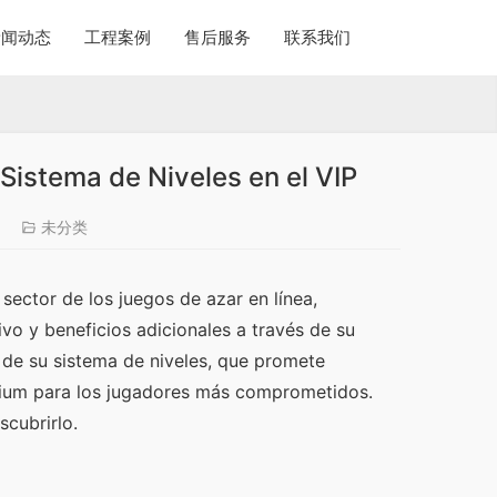
新闻动态
工程案例
售后服务
联系我们
Sistema de Niveles en el VIP
3
未分类
ector de los juegos de azar en línea, 
o y beneficios adicionales a través de su 
 de su sistema de niveles, que promete 
ium para los jugadores más comprometidos. 
scubrirlo.