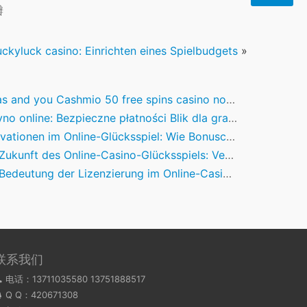
瓣
uckyluck casino: Einrichten eines Spielbudgets
»
and you Cashmio 50 free spins casino no deposit may Athletics Department
no online: Bezpieczne płatności Blik dla graczy
ionen im Online-Glücksspiel: Wie Bonuscodes und Promotions den Markt prägen
nft des Online-Casino-Glücksspiels: Vertrauenswürdige Bewertungen und ihre Bedeutung
utung der Lizenzierung im Online-Casino-Markt: Sicherheit und Vertrauen für den Spieler
联系我们
电话：13711035580 13751888517
Q Q：
420671308