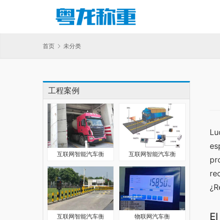
首页
未分类
工程案例
Lu
es
互联网智能汽车衡
互联网智能汽车衡
pr
re
¿R
El
互联网智能汽车衡
物联网汽车衡