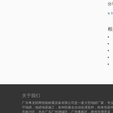
分
«
相
关于我们
广东粤龙联网智能称重设备有限公司是一家大型地磅厂家，专业
守地磅，地磅地基施工，各种防爆全自动化灌装秤，粉体包装
市南沙区，并在广东广州增城区，广州番禺区，惠州市博罗县