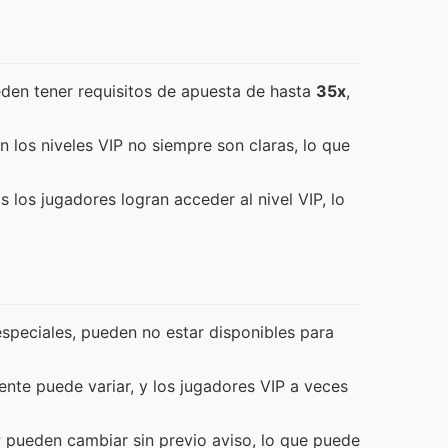
en tener requisitos de apuesta de hasta
35x
,
 los niveles VIP no siempre son claras, lo que
 los jugadores logran acceder al nivel VIP, lo
speciales, pueden no estar disponibles para
iente puede variar, y los jugadores VIP a veces
 pueden cambiar sin previo aviso, lo que puede