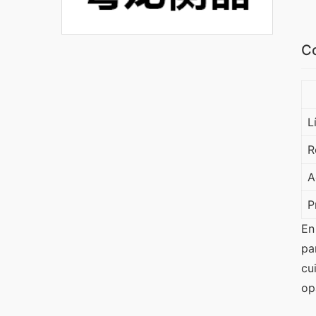
Co
L
R
A
P
En
pa
cu
op