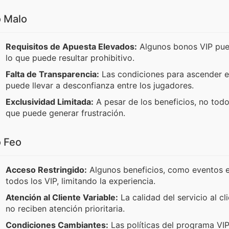
o Malo
Requisitos de Apuesta Elevados:
Algunos bonos VIP pued
lo que puede resultar prohibitivo.
Falta de Transparencia:
Las condiciones para ascender en
puede llevar a desconfianza entre los jugadores.
Exclusividad Limitada:
A pesar de los beneficios, no todos
que puede generar frustración.
 Feo
Acceso Restringido:
Algunos beneficios, como eventos e
todos los VIP, limitando la experiencia.
Atención al Cliente Variable:
La calidad del servicio al cl
no reciben atención prioritaria.
Condiciones Cambiantes:
Las políticas del programa VIP