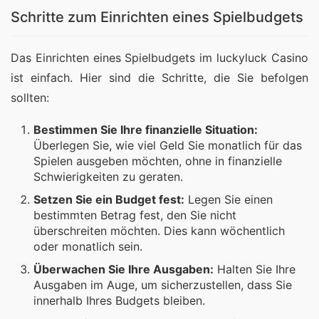
Schritte zum Einrichten eines Spielbudgets
Das Einrichten eines Spielbudgets im luckyluck Casino 
ist einfach. Hier sind die Schritte, die Sie befolgen 
sollten:
Bestimmen Sie Ihre finanzielle Situation:
Überlegen Sie, wie viel Geld Sie monatlich für das
Spielen ausgeben möchten, ohne in finanzielle
Schwierigkeiten zu geraten.
Setzen Sie ein Budget fest:
Legen Sie einen
bestimmten Betrag fest, den Sie nicht
überschreiten möchten. Dies kann wöchentlich
oder monatlich sein.
Überwachen Sie Ihre Ausgaben:
Halten Sie Ihre
Ausgaben im Auge, um sicherzustellen, dass Sie
innerhalb Ihres Budgets bleiben.