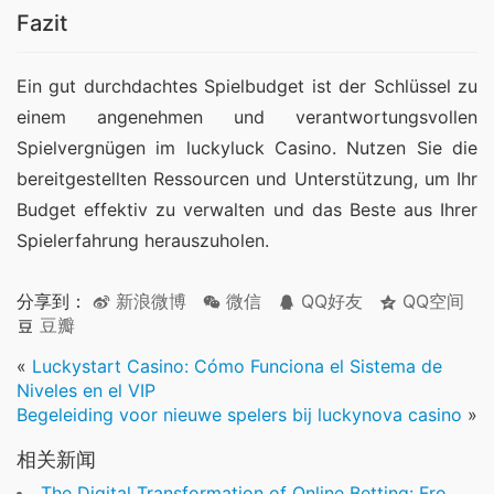
Fazit
Ein gut durchdachtes Spielbudget ist der Schlüssel zu 
einem angenehmen und verantwortungsvollen 
Spielvergnügen im luckyluck Casino. Nutzen Sie die 
bereitgestellten Ressourcen und Unterstützung, um Ihr 
Budget effektiv zu verwalten und das Beste aus Ihrer 
Spielerfahrung herauszuholen.
分享到：
新浪微博
微信
QQ好友
QQ空间
豆瓣
«
Luckystart Casino: Cómo Funciona el Sistema de
Niveles en el VIP
Begeleiding voor nieuwe spelers bij luckynova casino
»
相关新闻
The Digital Transformation of Online Betting: From Traditional Platforms to Cryptocurrency Integration