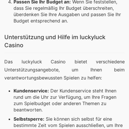
Passen Sie Ihr Budget an:
Wenn Sie feststellen,
dass Sie regelmäßig Ihr Budget überschreiten,
überdenken Sie Ihre Ausgaben und passen Sie Ihr
Budget entsprechend an.
Unterstützung und Hilfe im luckyluck
Casino
Das luckyluck Casino bietet verschiedene 
Unterstützungsangebote, um Ihnen beim 
verantwortungsbewussten Spielen zu helfen:
Kundenservice:
Der Kundenservice steht Ihnen
rund um die Uhr zur Verfügung, um Ihre Fragen
zum Spielbudget oder anderen Themen zu
beantworten.
Selbstsperre:
Sie können sich selbst für eine
bestimmte Zeit vom Spielen ausschließen, um Ihre