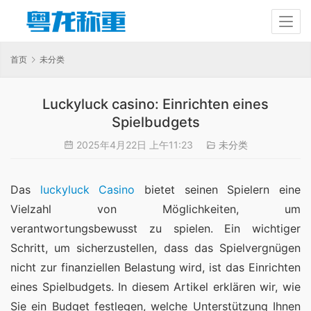
首页
未分类
Luckyluck casino: Einrichten eines
Spielbudgets
2025年4月22日 上午11:23
未分类
Das 
luckyluck Casino
 bietet seinen Spielern eine 
Vielzahl von Möglichkeiten, um 
verantwortungsbewusst zu spielen. Ein wichtiger 
Schritt, um sicherzustellen, dass das Spielvergnügen 
nicht zur finanziellen Belastung wird, ist das Einrichten 
eines Spielbudgets. In diesem Artikel erklären wir, wie 
Sie ein Budget festlegen, welche Unterstützung Ihnen 