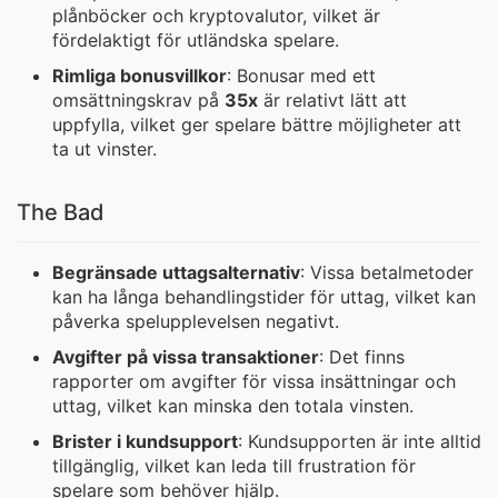
plånböcker och kryptovalutor, vilket är
fördelaktigt för utländska spelare.
Rimliga bonusvillkor
: Bonusar med ett
omsättningskrav på
35x
är relativt lätt att
uppfylla, vilket ger spelare bättre möjligheter att
ta ut vinster.
The Bad
Begränsade uttagsalternativ
: Vissa betalmetoder
kan ha långa behandlingstider för uttag, vilket kan
påverka spelupplevelsen negativt.
Avgifter på vissa transaktioner
: Det finns
rapporter om avgifter för vissa insättningar och
uttag, vilket kan minska den totala vinsten.
Brister i kundsupport
: Kundsupporten är inte alltid
tillgänglig, vilket kan leda till frustration för
spelare som behöver hjälp.