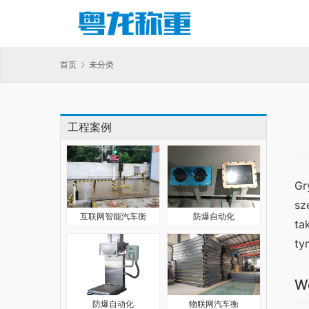
首页
未分类
工程案例
Gr
sz
互联网智能汽车衡
防爆自动化
ta
ty
W
防爆自动化
物联网汽车衡