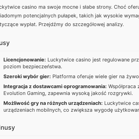
ckytwice casino ma swoje mocne i słabe strony. Choć oferu
iadomym potencjalnych pułapek, takich jak wysokie wymag
tyczące wypłat. Przejdźmy do szczegółowej analizy.
usy
Licencjonowanie:
Luckytwice casino jest regulowane pr
poziom bezpieczeństwa.
Szeroki wybór gier:
Platforma oferuje wiele gier na żywo,
Integracja z dostawcami oprogramowania:
Współpraca z
Evolution Gaming, zapewnia wysoką jakość rozgrywki.
Możliwość gry na różnych urządzeniach:
Luckytwice cas
urządzeniach mobilnych, co zwiększa wygodę użytkowan
inusy