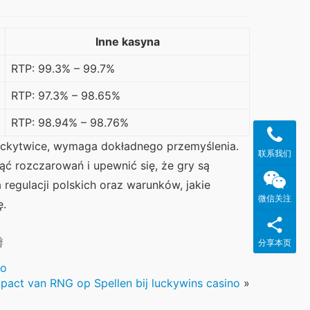
Inne kasyna
RTP: 99.3% – 99.7%
RTP: 97.3% – 98.65%
RTP: 98.94% – 98.76%
uckytwice, wymaga dokładnego przemyślenia. 
联系我们
ć rozczarowań i upewnić się, że gry są 
egulacji polskich oraz warunków, jakie 
微信关注
ę.
瓣
分享本页
no
pact van RNG op Spellen bij luckywins casino
»