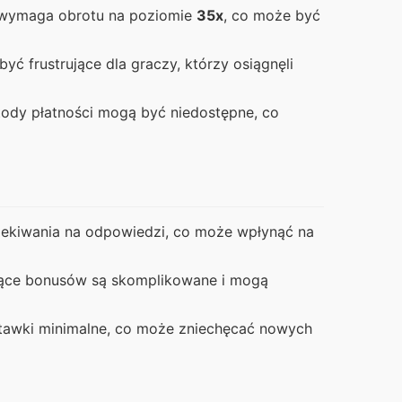
wymaga obrotu na poziomie
35x
, co może być
być frustrujące dla graczy, którzy osiągnęli
tody płatności mogą być niedostępne, co
zekiwania na odpowiedzi, co może wpłynąć na
ące bonusów są skomplikowane i mogą
tawki minimalne, co może zniechęcać nowych