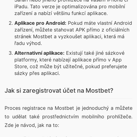
iPadu. Tato verze je optimalizována pro mobilní
zařízení a nabízí většinu funkcí aplikace.
Aplikace pro Android:
Pokud máte vlastní Android
zařízení, můžete stahovat APK přímo z oficiálních
stránek Mostbet a vyzkoušet aplikaci, která má
řadu výhod.
Alternativní aplikace:
Existují také jiné sázkové
platformy, které nabízejí aplikace přímo v App
Store, což může být užitečné, pokud preferujete
sázky přes aplikaci.
Jak si zaregistrovat účet na Mostbet?
Proces registrace na Mostbet je jednoduchý a můžete 
to udělat také prostřednictvím mobilního prohlížeče. 
Zde je návod, jak na to: