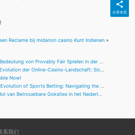
分享本页
瓣
een Reclame bij midarion casino Kunt Indienen
»
deutung von Provably Fair Spielen in der digitalen Glücksspielbranche
olution der Online-Casino-Landschaft: Sicherheit, Qualität und Innovation
ble Now!
lution of Sports Betting: Navigating the Digital Shift with Innovative Platforms
van Betrouwbare Goksites in het Nederlandse Sportweddenschappen Landschap
联系我们