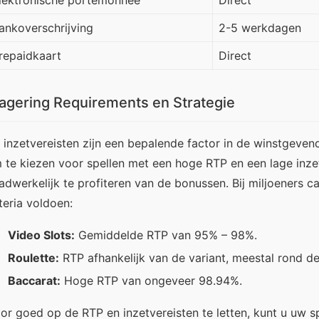
lektronische portemonnee
Direct
ankoverschrijving
2-5 werkdagen
repaidkaart
Direct
gering Requirements en Strategie
 inzetvereisten zijn een bepalende factor in de winstgevend
 te kiezen voor spellen met een hoge RTP en een lage inze
adwerkelijk te profiteren van de bonussen. Bij miljoeners cas
iteria voldoen:
Video Slots:
Gemiddelde RTP van 95% – 98%.
Roulette:
RTP afhankelijk van de variant, meestal rond d
Baccarat:
Hoge RTP van ongeveer 98.94%.
or goed op de RTP en inzetvereisten te letten, kunt u uw sp