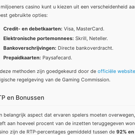
j miljoeners casino kunt u kiezen uit een verscheidenheid aa
est gebruikte opties:
Credit- en debetkaarten:
Visa, MasterCard.
Elektronische portemonnees:
Skrill, Neteller.
Bankoverschrijvingen:
Directe bankoverdracht.
Prepaidkaarten:
Paysafecard.
 deze methoden zijn goedgekeurd door de 
officiële websit
lgische regelgeving van de Gaming Commission.
TP en Bonussen
n belangrijk aspect dat ervaren spelers moeten overwegen, 
eft aan hoeveel procent van de inzetten teruggegeven wordt 
sino zijn de RTP-percentages gemiddeld tussen de 
92% en