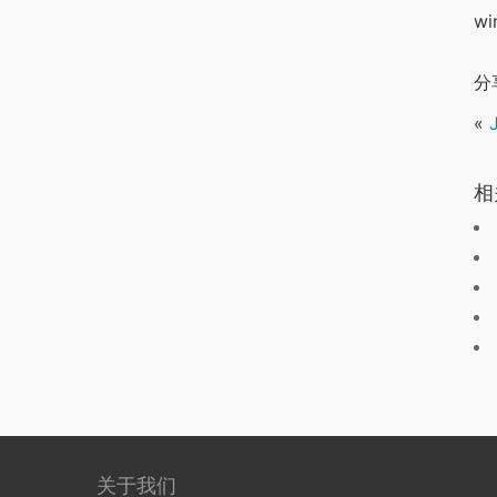
wi
分
«
相
关于我们