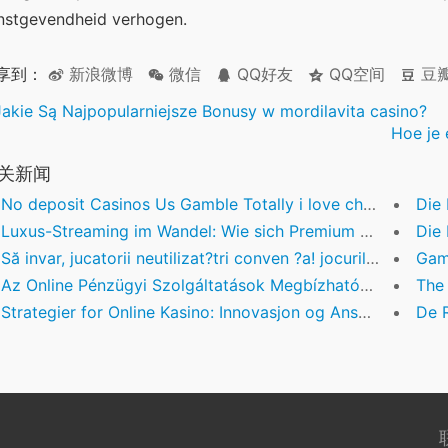
nstgevendheid verhogen.
享到：
新浪微博
微信
QQ好友
QQ空间
豆
Jakie Są Najpopularniejsze Bonusy w mordilavita casino?
Hoe je 
关新闻
No deposit Casinos Us Gamble Totally i love christmas slot machine free Risk free inside the 2025
Die Be
Luxus-Streaming im Wandel: Wie sich Premium Dienste an veränderte Nutzererwartungen anpassen
Die Ev
Să invar, jucatorii neutilizat?tri conven ?a! jocurile ş roata norocoasa in neocolit Cel mai mare fără depozit FairSpin Acova
Gam
Az Online Pénzügyi Szolgáltatások Megbízhatósága és Az Ügyfél Élmények Szerepe a Digitális Bizalom Építésében
The Evo
Strategier for Online Kasino: Innovasjon og Ansvar i Norsk Spillindustri
De Rol 