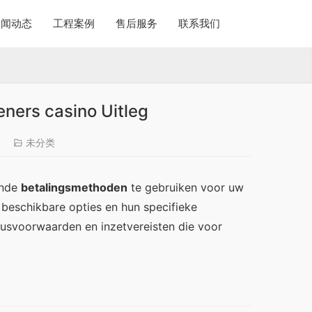
新闻动态
工程案例
售后服务
联系我们
eners casino Uitleg
7
未分类
nde 
betalingsmethoden
 te gebruiken voor uw 
e beschikbare opties en hun specifieke 
nusvoorwaarden en inzetvereisten die voor 