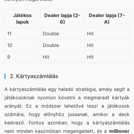
Játékos
Dealer lapja (2-
Dealer lapja (7-
lapok
6)
A)
11
Double
Hit
10
Double
Hit
9
Hit
Hit
2. Kártyaszámlálás
A kártyaszámlálás egy haladó stratégia, amely segít a 
játékosoknak nyomon követni a megmaradt kártyák 
arányát. Ez a módszer lehetővé teszi a játékosok 
számára, hogy előnyhöz jussanak, amikor a deck 
kedvező. Fontos azonban, hogy a kártyaszámlálás 
nem minden kaszinóban megengedett, és a 
millioner 