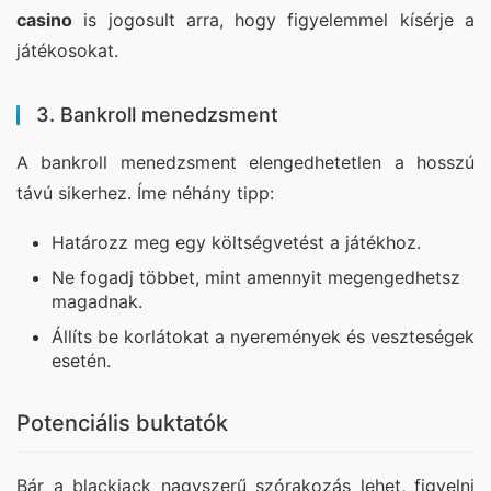
casino
 is jogosult arra, hogy figyelemmel kísérje a 
játékosokat.
3. Bankroll menedzsment
A bankroll menedzsment elengedhetetlen a hosszú 
távú sikerhez. Íme néhány tipp:
Határozz meg egy költségvetést a játékhoz.
Ne fogadj többet, mint amennyit megengedhetsz
magadnak.
Állíts be korlátokat a nyeremények és veszteségek
esetén.
Potenciális buktatók
Bár a blackjack nagyszerű szórakozás lehet, figyelni 