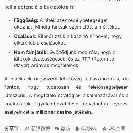
kell a potenciális buktatókra is:
Függőség:
A játék szenvedélybetegséget
okozhat. Mindig tartsuk szem előtt a mértéket.
Csalások:
Ellenőrizzük a kaszinó hírnevét, hogy
elkerüljük a csalásokat.
Nem fair játék:
Győződjünk meg róla, hogy a
játékok tisztességesek, és az RTP (Return to
Player) arányok megfelelőek.
A blackjack nagyszerű lehetőség a kaszinózásra, de 
fontos, hogy tudatosan és felelősségteljesen 
játsszunk. A megfelelő stratégiák alkalmazásával és a 
kockázatok figyelembevételével növelhetjük nyerési 
esélyeinket a 
millioner casino
 játékain.
分享到：
新浪微博
微信
QQ好友
QQ空间