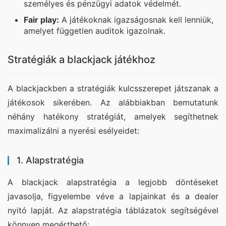
személyes és pénzügyi adatok védelmét.
Fair play:
A játékoknak igazságosnak kell lenniük,
amelyet független auditok igazolnak.
Stratégiák a blackjack játékhoz
A blackjackben a stratégiák kulcsszerepet játszanak a 
játékosok sikerében. Az alábbiakban bemutatunk 
néhány hatékony stratégiát, amelyek segíthetnek 
maximalizálni a nyerési esélyeidet:
1. Alapstratégia
A blackjack alapstratégia a legjobb döntéseket 
javasolja, figyelembe véve a lapjainkat és a dealer 
nyitó lapját. Az alapstratégia táblázatok segítségével 
könnyen megérthető: