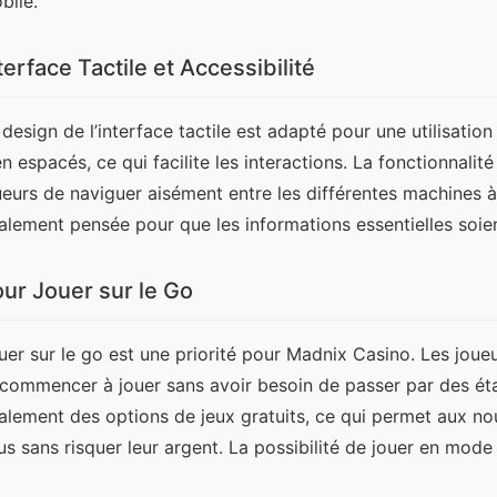
bile.
terface Tactile et Accessibilité
 design de l’interface tactile est adapté pour une utilisatio
en espacés, ce qui facilite les interactions. La fonctionnalité
ueurs de naviguer aisément entre les différentes machines à
alement pensée pour que les informations essentielles soie
ur Jouer sur le Go
uer sur le go est une priorité pour Madnix Casino. Les joue
 commencer à jouer sans avoir besoin de passer par des éta
alement des options de jeux gratuits, ce qui permet aux no
us sans risquer leur argent. La possibilité de jouer en mod