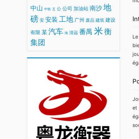
mo
地
中山
南沙
公司
加油站
公
中铁
五
磅
工地
In
安装
广州
建设
安
废品
建筑
米
汽车
衡
番禺
某
有限
清远
海
Le
集团
bi
jo
ég
Po
Jo
et
ég
so