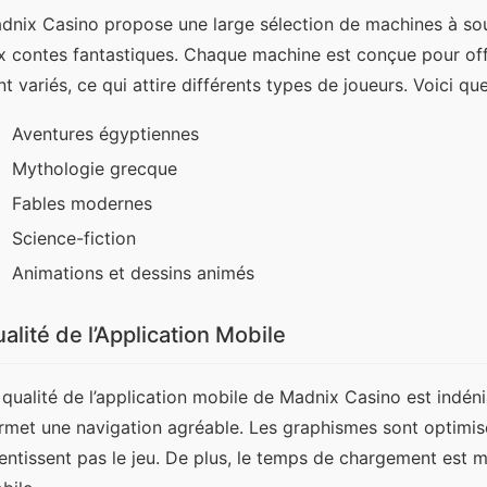
dnix Casino propose une large sélection de machines à sous
x contes fantastiques. Chaque machine est conçue pour offr
nt variés, ce qui attire différents types de joueurs. Voici q
Aventures égyptiennes
Mythologie grecque
Fables modernes
Science-fiction
Animations et dessins animés
alité de l’Application Mobile
 qualité de l’application mobile de Madnix Casino est indéniab
rmet une navigation agréable. Les graphismes sont optimisés
lentissent pas le jeu. De plus, le temps de chargement est 