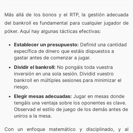
Más allá de los bonos y el RTP, la gestión adecuada 
del bankroll es fundamental para cualquier jugador de 
póker. Aquí hay algunas tácticas efectivas:
Establecer un presupuesto:
Definid una cantidad
específica de dinero que estáis dispuestos a
gastar antes de comenzar a jugar.
Dividir el bankroll:
No pongáis toda vuestra
inversión en una sola sesión. Dividid vuestro
bankroll en múltiples sesiones para minimizar el
riesgo.
Elegir mesas adecuadas:
Jugar en mesas donde
tengáis una ventaja sobre los oponentes es clave.
Observad el estilo de juego de los demás antes de
uniros a la mesa.
Con un enfoque matemático y disciplinado, y al 