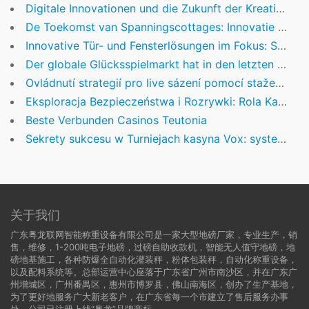
Digitale Innovationen und die Zukunft der Kreativwirtschaft: Ein Einblick in aktuelle Trends
De Toekomst van Spanningscottages: Innovatie en Veiligheid in de Natuur
Innovative Tür- und Fensterlösungen im Fokus: Sicherheit, Design und Nachhaltigkeit
Der globale Glücksspielmarkt hat in den letzten Jahrzehnten eine tiefgreifende Transformation erlebt
Ovládnutí strategií pro live sázení pomocí stažení Mostbet
Eksploracja Bezpieczeństwa i Rozrywki: Rola Kasyn Online w Polskim Rynku
Beste Verbunden Casinos Teutonia
Sekrety sukcesu w Turniejach kasyna Vox: system uczestnictwa i nagród
关于我们
广东粤龙联网智能称重设备有限公司是一家大型地磅厂家，专业生产，销
售，维修，1-200吨电子地磅，过磅自助收款机，智能无人值守地磅，地
磅地基施工，各种防爆全自动化灌装秤，粉体包装秤，自动化称重设备，
以及配料系统等。总部运营中心座落于广东省广州市南沙区，并在广东广
州增城区，广州番禺区，惠州市博罗县，佛山南海区，创办了生产基地，
为了更好地服务广大新老客户，在广东省每一个市建立了售后服务办事