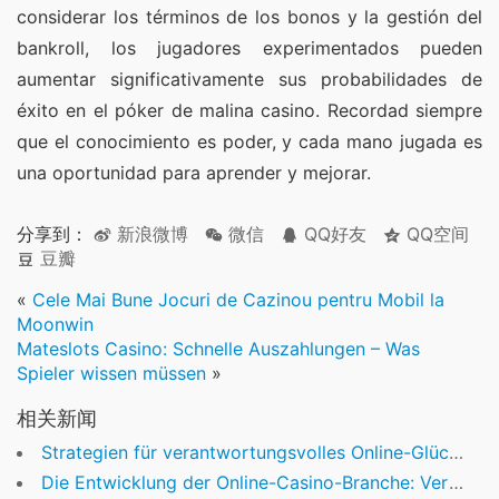
considerar los términos de los bonos y la gestión del 
bankroll, los jugadores experimentados pueden 
aumentar significativamente sus probabilidades de 
éxito en el póker de malina casino. Recordad siempre 
que el conocimiento es poder, y cada mano jugada es 
una oportunidad para aprender y mejorar.
分享到：
新浪微博
微信
QQ好友
QQ空间
豆瓣
«
Cele Mai Bune Jocuri de Cazinou pentru Mobil la
Moonwin
Mateslots Casino: Schnelle Auszahlungen – Was
Spieler wissen müssen
»
相关新闻
Strategien für verantwortungsvolles Online-Glücksspiel: Ein Leitfaden für österreichische Spieler
Die Entwicklung der Online-Casino-Branche: Vertrauen, Innovation und Kundenerfahrungen