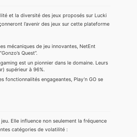
lité et la diversité des jeux proposés sur Lucki 
onneront l’avenir des jeux sur cette plateforme 
ses mécaniques de jeu innovantes, NetEnt
“Gonzo’s Quest”.
ogaming est un pionnier dans le domaine. Leurs
r) supérieur à 96%.
es fonctionnalités engageantes, Play’n GO se
 jeu. Elle influence non seulement la fréquence 
ntes catégories de volatilité :