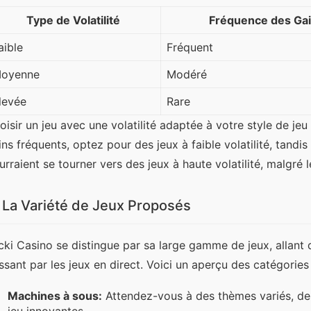
Type de Volatilité
Fréquence des Ga
aible
Fréquent
oyenne
Modéré
levée
Rare
oisir un jeu avec une volatilité adaptée à votre style de jeu 
ins fréquents, optez pour des jeux à faible volatilité, tandi
urraient se tourner vers des jeux à haute volatilité, malgré l
 La Variété de Jeux Proposés
cki Casino se distingue par sa large gamme de jeux, allant 
ssant par les jeux en direct. Voici un aperçu des catégories 
Machines à sous:
Attendez-vous à des thèmes variés, de