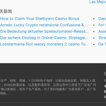
Las Mejor
关新闻
How to Claim Your Shelbywin Casino Bonus
Depuis l
Arredo Lucky Crypto recensione Confusione & Sportsbook
For th
Die Bedeutung aktueller Spielautomaten-Releases und ihre Präsentation auf der Website
Assess
Der sichere Einstieg in Online-Casino: Strategien für verantwortungsvolles Spielen
Strate
Lobstermania Slot wacky monsters 2 casino Totally free No Down load Gamble Demo Games because of the IGT
De Toe
生产，销售，维修，1-200吨电子地磅，过磅自助收款机，智能无人值
秤，自动化称重设备，以及配料系统等。总部运营中心座落于广东省广州
，佛山南海区，创办了生产基地，为了更好地服务广大新老客户，在广东
牌商标。