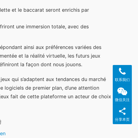
lette et le baccarat seront enrichis par
friront une immersion totale, avec des
épondant ainsi aux préférences variées des 
ntée et la réalité virtuelle, les futurs jeux 
finiront la façon dont nous jouons.
jeux qui s’adaptent aux tendances du marché 
联系我们
 logiciels de premier plan, d’une attention 
 jeux fait de cette plateforme un acteur de choix 
微信关注
分享本页
瓣
len