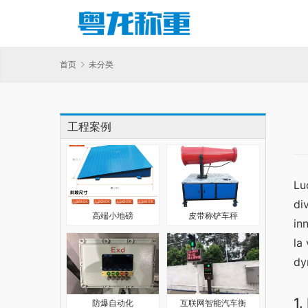
首页
未分类
工程案例
Lu
di
高端小地磅
皮带称铲车秤
in
la
dy
1.
防爆自动化
互联网智能汽车衡