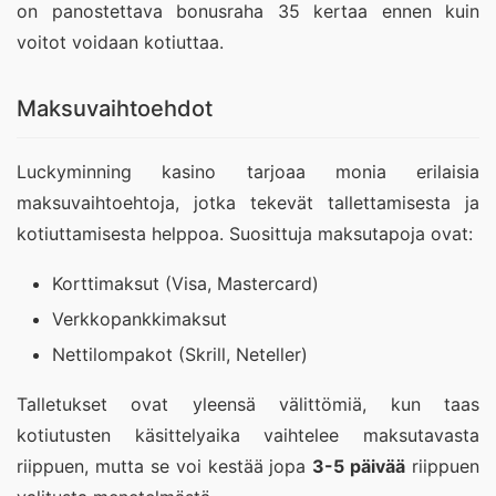
on panostettava bonusraha 35 kertaa ennen kuin 
voitot voidaan kotiuttaa.
Maksuvaihtoehdot
Luckyminning kasino tarjoaa monia erilaisia 
maksuvaihtoehtoja, jotka tekevät tallettamisesta ja 
kotiuttamisesta helppoa. Suosittuja maksutapoja ovat:
Korttimaksut (Visa, Mastercard)
Verkkopankkimaksut
Nettilompakot (Skrill, Neteller)
Talletukset ovat yleensä välittömiä, kun taas 
kotiutusten käsittelyaika vaihtelee maksutavasta 
riippuen, mutta se voi kestää jopa 
3-5 päivää
 riippuen 