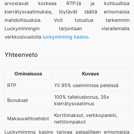
arvostavat korkeaa RTP:tä ja kohtuullisia 
kierrätysvaatimuksia, löytävät täältä erinomaisia 
mahdollisuuksia. Voit tutustua tarkemmin 
Luckyminningin tarjontaan vierailemalla 
verkkosivustolla 
luckyminning kasino
.
Yhteenveto
Ominaisuus
Kuvaus
RTP
Yli 95% useimmissa peleissä
100% talletusbonus, 35x
Bonukset
kierrätysvaatimus
Korttimaksut, verkkopankki,
Maksuvaihtoehdot
nettilompakot
Luckyminning kasino tarjoaa pelaajilleen erinomaisia 