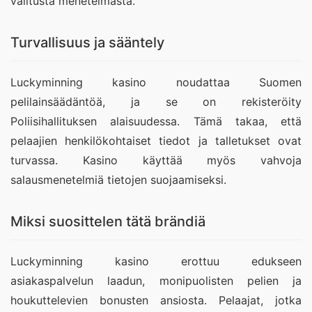
valitusta menetelmästä.
Turvallisuus ja sääntely
Luckyminning kasino noudattaa Suomen 
pelilainsäädäntöä, ja se on rekisteröity 
Poliisihallituksen alaisuudessa. Tämä takaa, että 
pelaajien henkilökohtaiset tiedot ja talletukset ovat 
turvassa. Kasino käyttää myös vahvoja 
salausmenetelmiä tietojen suojaamiseksi.
Miksi suosittelen tätä brändiä
Luckyminning kasino erottuu edukseen 
asiakaspalvelun laadun, monipuolisten pelien ja 
houkuttelevien bonusten ansiosta. Pelaajat, jotka 