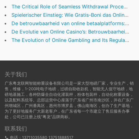
The Critical Role of Seamless Withdrawal Processes in Canadian Cryptocurrency Casinos
Spielerischer Einstieg: Wie Gratis-Boni das Online-Casino-Erlebnis verändern
De betrouwbaarheid van online betaalplatforms: Een diepgaande analyse
De Evolutie van Online Casino’s: Betrouwbaarheid, Innovatie en Regulering
The Evolution of Online Gambling and Its Regulatory Framework
关于我们
广东粤龙联网智能称重设备有限公司是一家大型地磅厂家，专业生产，销
售，维修，1-200吨电子地磅，过磅自助收款机，智能无人值守地磅，地
磅地基施工，各种防爆全自动化灌装秤，粉体包装秤，自动化称重设备，
以及配料系统等。总部运营中心座落于广东省广州市南沙区，并在广东广
州增城区，广州番禺区，惠州市博罗县，佛山南海区，创办了生产基地，
为了更好地服务广大新老客户，在广东省每一个市建立了售后服务办事
处，公司已注册上线“粤龙”品牌商标。
联系我们
电话：13711035580 13751888517