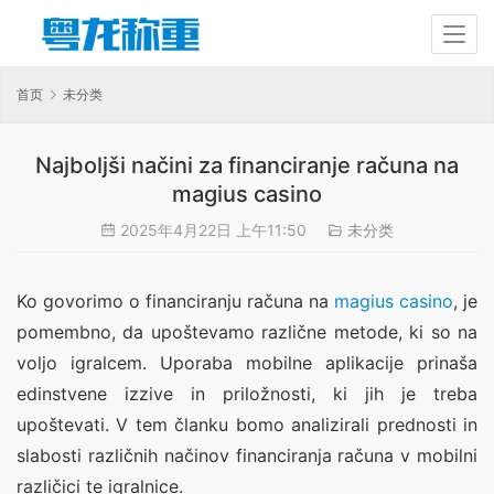
首页
未分类
Najboljši načini za financiranje računa na
magius casino
2025年4月22日 上午11:50
未分类
Ko govorimo o financiranju računa na 
magius casino
, je 
pomembno, da upoštevamo različne metode, ki so na 
voljo igralcem. Uporaba mobilne aplikacije prinaša 
edinstvene izzive in priložnosti, ki jih je treba 
upoštevati. V tem članku bomo analizirali prednosti in 
slabosti različnih načinov financiranja računa v mobilni 
različici te igralnice.