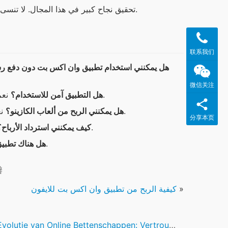
تحقيق نجاح كبير في هذا المجال. لا تنسى أن تتابع دائماً الأخبار والتحديثات للحفاظ على مستوى عالٍ من المنافسة.
联系我们
هل يمكنني استخدام تطبيق وان اكس بت دون دفع ر
微信关注
نعم، التطبيق يستخدم تقنيات أمان متطورة لحماية بيانات المستخدمين.
هل التطبيق آمن للاستخدام؟
نعم، يمكنك تحقيق أرباح من ألعاب الكازينو ولكن يجب أن تكون حذراً.
هل يمكنني الربح من ألعاب الكازينو؟
分享本页
يمكنك استرداد الأرباح من خلال خيارات الدفع المتاحة في التطبيق.
كيف يمكنني استرداد الأرباح؟
نعم، يوجد تطبيق مشابه متاح لمستخدمي أندرويد.
هل هناك تطبيق 
瓣
»
كيفية الربح من تطبيق وان اكس بت للايفون
lutie van Online Bettenschappen: Vertrouwen, Transparantie en Ervaringen