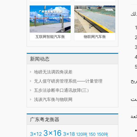
互联网智能汽车衡
物联网汽车衡
新闻动态
地磅无法调四角误差
无人值守磅房管理系统——计量管理
五步法诊断串口通讯故障(三）
بت
浅谈汽车衡与物联网
广东粤龙衡器
3x16
3x12
3x18
120吨
150
150吨