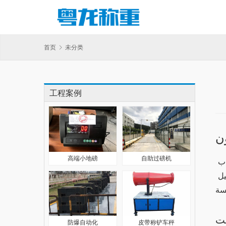
首页
未分类
工程案例
ن
高端小地磅
自助过磅机
تطبيق وان اكس بت هو واحد من التطبيقات الشهيرة التي تتيح للمستخدمين الربح من خلال مجموعة متنوعة من الألعاب 
والمراهنات. في هذا المقال، سنستكشف كيف يمكن للمستخدمين تحقيق الأرباح من خلال هذا التطبيق، بدءًا من كيفية التسجيل 
بت
防爆自动化
皮带称铲车秤