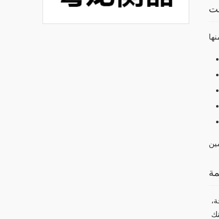
بت
مة
في الختام، يعد تطبيق وان اكس بت خياراً جيداً لمن يرغب في الربح من خلال الألعاب والمراهنات. بفضل تنوع الخيارات المتاحة، 
يمكن للمستخدمين اختيار الطريقة التي تناسبهم. من خلال تطبيق الاستراتيجيات الصحيحة وإدارة الميزانية بشكل جيد، يمكنك 