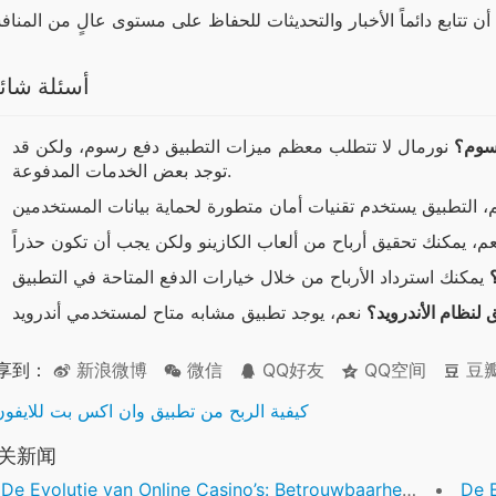
أسئلة شائ
سوم؟
نورمال لا تتطلب معظم ميزات التطبيق دفع رسوم، ولكن قد
توجد بعض الخدمات المدفوعة.
لنظام الأندرويد؟
享到：
新浪微博
微信
QQ好友
QQ空间
豆
كيفية الربح من تطبيق وان اكس بت للايفون
关新闻
De Evolutie van Online Casino’s: Betrouwbaarheid, Innovatie en Regulering
De Evo