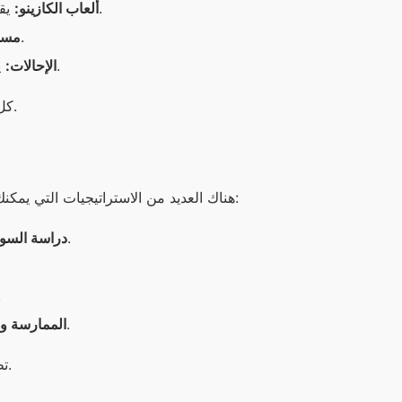
يقدم التطبيق مجموعة من ألعاب الكازينو التي يمكنك من خلالها الربح.
ألعاب الكازينو:
يشارك المستخدمون في مسابقات للفوز بجوائز قيمة.
مساب
يمكنك دعوة أصدقائك للانضمام إلى التطبيق والحصول على مكافآت.
الإحالات:
كل طريقة من هذه الطرق تتطلب استراتيجيات معينة لضمان تحقيق الأرباح.
هناك العديد من الاستراتيجيات التي يمكنك اتباعها عند استخدام تطبيق وان اكس بت لتحقيق أقصى استفادة، ومنها:
تابع أخبار الرياضة والأحداث الجارية لفهم أفضل للفرق واللاعبين.
دراسة السو
استغل المكا
جرب اللعب بأموال وهمية قبل المخاطرة بالأموال الحقيقية.
الممارسة وا
تطبيق هذه الاستراتيجيات سيساعدك على تحقيق الأرباح بشكل أكثر فعالية.