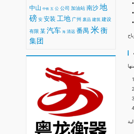
地
中山
南沙
公司
加油站
公
中铁
五
磅
工地
安装
广州
建设
安
废品
建筑
米
汽车
衡
番禺
某
有限
清远
海
集团