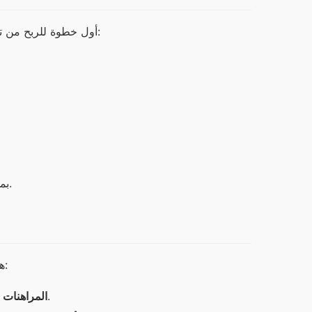
أول خطوة للربح من تطبيق وان اكس بت هي التسجيل فيه. إليك الخطوات اللازمة للقيام بذلك:
بمجرد إتمام هذه الخطوات، سيكون لديك حساب يمكنك من خلاله بدء الربح.
هناك عدة طرق للربح من تطبيق وان اكس بت. إليك بعض الطرق الشائعة:
يمكنك المراهنة على نتائج المباريات في مختلف الرياضات.
المراهنات ا