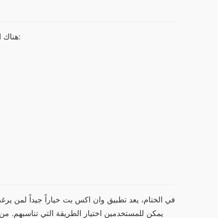
هناك العديد من المزايا التي يجعل تطبيق وان اكس بت خياراً ممتازاً للربح، منها: