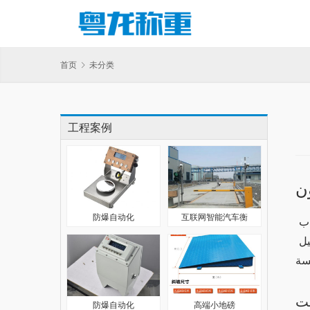
首页
未分类
工程案例
ن
防爆自动化
互联网智能汽车衡
تطبيق وان اكس بت هو واحد من التطبيقات الشهيرة التي تتيح للمستخدمين الربح من خلال مجموعة متنوعة من الألعاب 
والمراهنات. في هذا المقال، سنستكشف كيف يمكن للمستخدمين تحقيق الأرباح من خلال هذا التطبيق، بدءًا من كيفية التسجيل 
بت
防爆自动化
高端小地磅