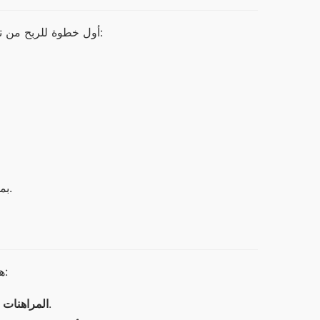
أول خطوة للربح من تطبيق وان اكس بت هي التسجيل فيه. إليك الخطوات اللازمة للقيام بذلك:
بمجرد إتمام هذه الخطوات، سيكون لديك حساب يمكنك من خلاله بدء الربح.
هناك عدة طرق للربح من تطبيق وان اكس بت. إليك بعض الطرق الشائعة:
يمكنك المراهنة على نتائج المباريات في مختلف الرياضات.
المراهنات ا