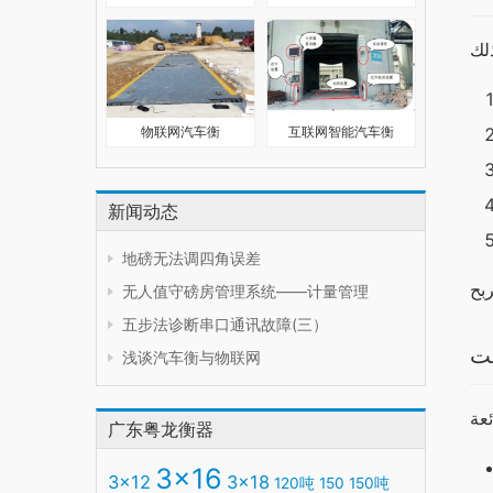
物联网汽车衡
互联网智能汽车衡
新闻动态
地磅无法调四角误差
无人值守磅房管理系统——计量管理
五步法诊断串口通讯故障(三）
بت
浅谈汽车衡与物联网
广东粤龙衡器
3x16
3x12
3x18
120吨
150
150吨