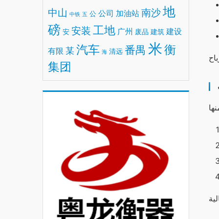
地
中山
南沙
公司
加油站
公
中铁
五
磅
工地
安装
广州
建设
安
废品
建筑
米
汽车
衡
番禺
某
有限
清远
海
集团