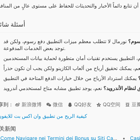
أسئلة شائ
سوم؟
نورمال لا تتطلب معظم ميزات التطبيق دفع رسوم، ولكن قد
توجد بعض الخدمات المدفوعة.
لنظام الأندرويد؟
享到：
新浪微博
微信
QQ好友
QQ空间
豆
كيفية الربح من تطبيق وان اكس بت للايفون
关新闻
Come Navigare nei Termini dei Bonus su Siti Casino Non AAMS
Casin