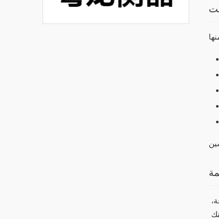
بت
مة
في الختام، يعد تطبيق وان اكس بت خياراً جيداً لمن يرغب في الربح من خلال الألعاب والمراهنات. بفضل تنوع الخيارات المتاحة، 
يمكن للمستخدمين اختيار الطريقة التي تناسبهم. من خلال تطبيق الاستراتيجيات الصحيحة وإدارة الميزانية بشكل جيد، يمكنك 