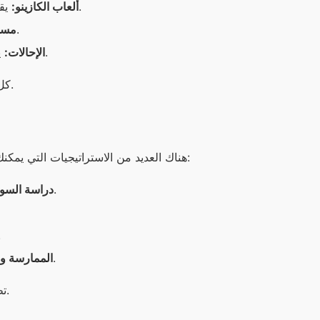
يقدم التطبيق مجموعة من ألعاب الكازينو التي يمكنك من خلالها الربح.
ألعاب الكازينو:
يشارك المستخدمون في مسابقات للفوز بجوائز قيمة.
مساب
يمكنك دعوة أصدقائك للانضمام إلى التطبيق والحصول على مكافآت.
الإحالات:
كل طريقة من هذه الطرق تتطلب استراتيجيات معينة لضمان تحقيق الأرباح.
هناك العديد من الاستراتيجيات التي يمكنك اتباعها عند استخدام تطبيق وان اكس بت لتحقيق أقصى استفادة، ومنها:
تابع أخبار الرياضة والأحداث الجارية لفهم أفضل للفرق واللاعبين.
دراسة السو
استغل المكا
جرب اللعب بأموال وهمية قبل المخاطرة بالأموال الحقيقية.
الممارسة وا
تطبيق هذه الاستراتيجيات سيساعدك على تحقيق الأرباح بشكل أكثر فعالية.