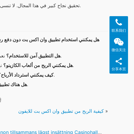
تحقيق نجاح كبير في هذا المجال. لا تنسى أن تتابع دائماً الأخبار والتحديثات للحفاظ على مستوى عالٍ من المنافسة.
联系我们
هل يمكنني استخدام تطبيق وان اكس بت دون دفع ر
微信关注
نعم، التطبيق يستخدم تقنيات أمان متطورة لحماية بيانات المستخدمين.
هل التطبيق آمن للاستخدام؟
نعم، يمكنك تحقيق أرباح من ألعاب الكازينو ولكن يجب أن تكون حذراً.
هل يمكنني الربح من ألعاب الكازينو؟
分享本页
يمكنك استرداد الأرباح من خلال خيارات الدفع المتاحة في التطبيق.
كيف يمكنني استرداد الأرباح؟
نعم، يوجد تطبيق مشابه متاح لمستخدمي أندرويد.
هل هناك تطبيق 
瓣
»
كيفية الربح من تطبيق وان اكس بت للايفون
on tillsammans lägst insättning Casinohallen beskåda