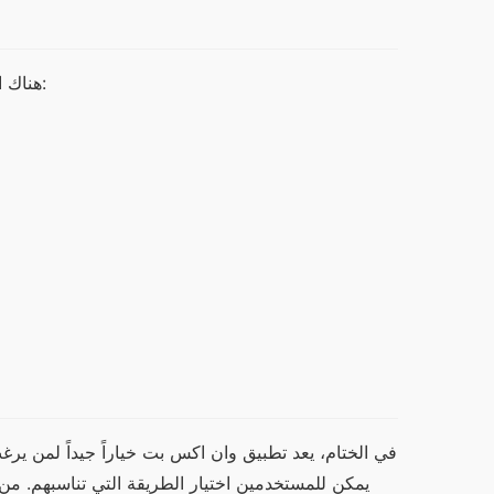
هناك العديد من المزايا التي يجعل تطبيق وان اكس بت خياراً ممتازاً للربح، منها: