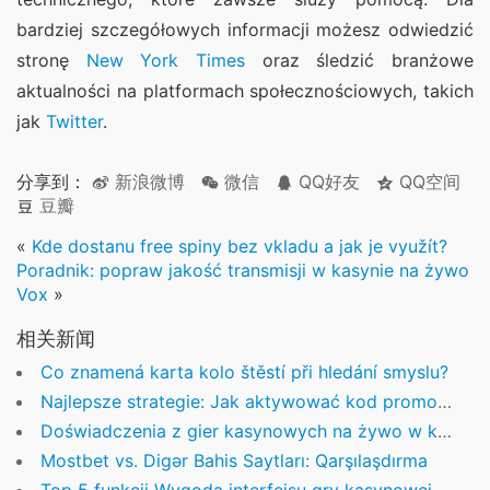
bardziej szczegółowych informacji możesz odwiedzić 
stronę 
New York Times
 oraz śledzić branżowe 
aktualności na platformach społecznościowych, takich 
jak 
Twitter
.
分享到：
新浪微博
微信
QQ好友
QQ空间
豆瓣
«
Kde dostanu free spiny bez vkladu a jak je využít?
Poradnik: popraw jakość transmisji w kasynie na żywo
Vox
»
相关新闻
Co znamená karta kolo štěstí při hledání smyslu?
Najlepsze strategie: Jak aktywować kod promocyjny kasyna Vox efektywnie?
Doświadczenia z gier kasynowych na żywo w kasynie Vox
Mostbet vs. Digər Bahis Saytları: Qarşılaşdırma