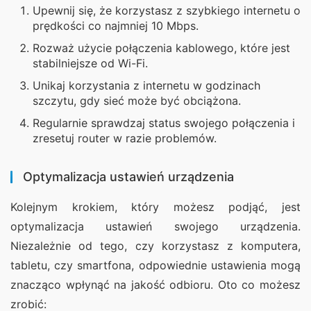
Upewnij się, że korzystasz z szybkiego internetu o
prędkości co najmniej 10 Mbps.
Rozważ użycie połączenia kablowego, które jest
stabilniejsze od Wi-Fi.
Unikaj korzystania z internetu w godzinach
szczytu, gdy sieć może być obciążona.
Regularnie sprawdzaj status swojego połączenia i
zresetuj router w razie problemów.
Optymalizacja ustawień urządzenia
Kolejnym krokiem, który możesz podjąć, jest 
optymalizacja ustawień swojego urządzenia. 
Niezależnie od tego, czy korzystasz z komputera, 
tabletu, czy smartfona, odpowiednie ustawienia mogą 
znacząco wpłynąć na jakość odbioru. Oto co możesz 
zrobić: