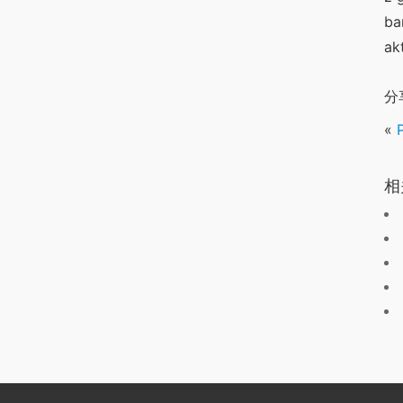
ba
ak
分
«
相