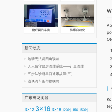
W
Ab
物联网汽车衡
防爆自动化
po
Ot
新闻动态
地磅无法调四角误差
无人值守磅房管理系统——计量管理
五步法诊断串口通讯故障(三）
浅谈汽车衡与物联网
广东粤龙衡器
Ko
te
3x16
3x12
3x18
120吨
150
150吨