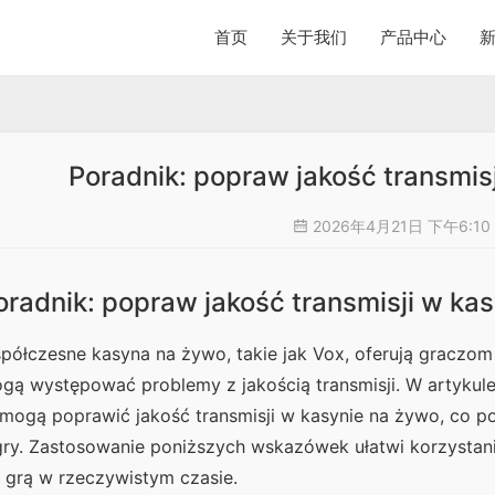
首页
关于我们
产品中心
Poradnik: popraw jakość transmis
2026年4月21日 下午6:10
oradnik: popraw jakość transmisji w ka
półczesne kasyna na żywo, takie jak Vox, oferują graczom
gą występować problemy z jakością transmisji. W artykule
mogą poprawić jakość transmisji w kasynie na żywo, co po
gry. Zastosowanie poniższych wskazówek ułatwi korzystanie
ę grą w rzeczywistym czasie.