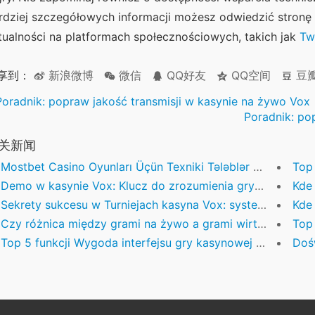
rdziej szczegółowych informacji możesz odwiedzić stronę 
tualności na platformach społecznościowych, takich jak 
Tw
享到：
新浪微博
微信
QQ好友
QQ空间
豆
Poradnik: popraw jakość transmisji w kasynie na żywo Vox
Poradnik: po
关新闻
Mostbet Casino Oyunları Üçün Texniki Tələblər və Mükəmməl Oyun Təcrübəsi
Top 5
Demo w kasynie Vox: Klucz do zrozumienia gry na żywo
Kde 
Sekrety sukcesu w Turniejach kasyna Vox: system uczestnictwa i nagród
Kde 
Czy różnica między grami na żywo a grami wirtualnymi w kasynie Vox wpływa na doświadczenia?
Top 5
Top 5 funkcji Wygoda interfejsu gry kasynowej Vox dla użytkowników
Dośw