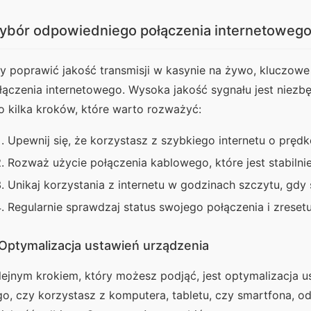
ybór odpowiedniego połączenia internetoweg
y poprawić jakość transmisji w kasynie na żywo, kluczow
łączenia internetowego. Wysoka jakość sygnału jest niezbę
o kilka kroków, które warto rozważyć:
Upewnij się, że korzystasz z szybkiego internetu o prędk
Rozważ użycie połączenia kablowego, które jest stabilnie
Unikaj korzystania z internetu w godzinach szczytu, gdy
Regularnie sprawdzaj status swojego połączenia i zreset
Optymalizacja ustawień urządzenia
lejnym krokiem, który możesz podjąć, jest optymalizacja u
go, czy korzystasz z komputera, tabletu, czy smartfona, 