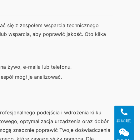
ć się z zespołem wsparcia technicznego 
ub wsparcia, aby poprawić jakość. Oto kilka 
na żywo, e-maila lub telefonu.
zespół mógł je analizować.
fesjonalnego podejścia i wdrożenia kilku 
owego, optymalizacja urządzenia oraz dobór 
联系我们
 mogą znacznie poprawić Twoje doświadczenia 
znego, które zawsze służy pomocą. Dla 