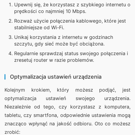
Upewnij się, że korzystasz z szybkiego internetu o
prędkości co najmniej 10 Mbps.
Rozważ użycie połączenia kablowego, które jest
stabilniejsze od Wi-Fi.
Unikaj korzystania z internetu w godzinach
szczytu, gdy sieć może być obciążona.
Regularnie sprawdzaj status swojego połączenia i
zresetuj router w razie problemów.
Optymalizacja ustawień urządzenia
Kolejnym krokiem, który możesz podjąć, jest 
optymalizacja ustawień swojego urządzenia. 
Niezależnie od tego, czy korzystasz z komputera, 
tabletu, czy smartfona, odpowiednie ustawienia mogą 
znacząco wpłynąć na jakość odbioru. Oto co możesz 
zrobić: