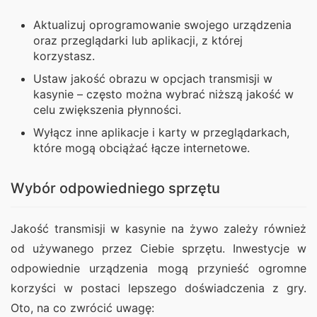
Aktualizuj oprogramowanie swojego urządzenia
oraz przeglądarki lub aplikacji, z której
korzystasz.
Ustaw jakość obrazu w opcjach transmisji w
kasynie – często można wybrać niższą jakość w
celu zwiększenia płynności.
Wyłącz inne aplikacje i karty w przeglądarkach,
które mogą obciążać łącze internetowe.
Wybór odpowiedniego sprzętu
Jakość transmisji w kasynie na żywo zależy również 
od używanego przez Ciebie sprzętu. Inwestycje w 
odpowiednie urządzenia mogą przynieść ogromne 
korzyści w postaci lepszego doświadczenia z gry. 
Oto, na co zwrócić uwagę: