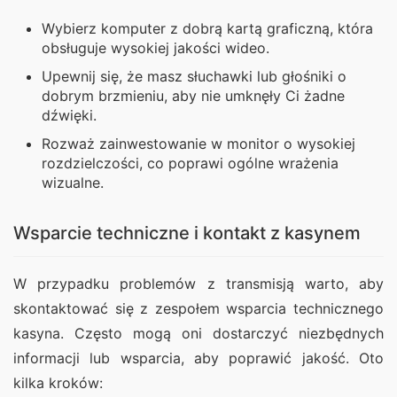
Wybierz komputer z dobrą kartą graficzną, która
obsługuje wysokiej jakości wideo.
Upewnij się, że masz słuchawki lub głośniki o
dobrym brzmieniu, aby nie umknęły Ci żadne
dźwięki.
Rozważ zainwestowanie w monitor o wysokiej
rozdzielczości, co poprawi ogólne wrażenia
wizualne.
Wsparcie techniczne i kontakt z kasynem
W przypadku problemów z transmisją warto, aby 
skontaktować się z zespołem wsparcia technicznego 
kasyna. Często mogą oni dostarczyć niezbędnych 
informacji lub wsparcia, aby poprawić jakość. Oto 
kilka kroków: