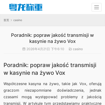
首页
casino
Poradnik: popraw jakość transmisji w
kasynie na żywo Vox
2026年4月21日 下午6:10
casino
Poradnik: popraw jakość transmisji
w kasynie na żywo Vox
Współczesne kasyna na żywo, takie jak Vox, oferują 
graczom niezapomniane doświadczenia, jednak 
czasami mogą występować problemy z jakością 
transmisji. W artykule tym przedstawiamy praktyczne 