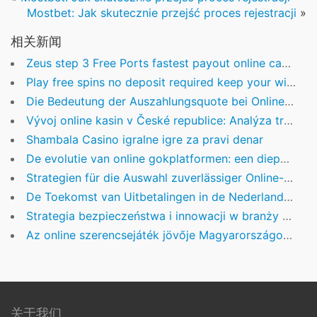
Mostbet: Jak skutecznie przejść proces rejestracji
»
相关新闻
Zeus step 3 Free Ports fastest payout online casino Enjoy On the web Slots
Play free spins no deposit required keep your winnings Thunderstruck dos On line Slot
Die Bedeutung der Auszahlungsquote bei Online-Casinos: Ein Expertenleitfaden für österreichische Spieler
Vývoj online kasin v České republice: Analýza trhu a zdroje informací
Shambala Casino igralne igre za pravi denar
De evolutie van online gokplatformen: een diepgaande analyse
Strategien für die Auswahl zuverlässiger Online-Casinos in der Schweiz
De Toekomst van Uitbetalingen in de Nederlandse Online Casino Industrie
Strategia bezpieczeństwa i innowacji w branży kasyn online: analiza trendów i modeli operacyjnych
Az online szerencsejáték jövője Magyarországon: Trendek, szabályozás és innováció
关于我们