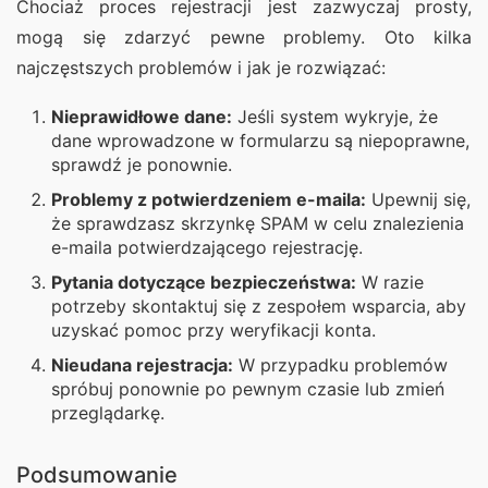
Chociaż proces rejestracji jest zazwyczaj prosty, 
mogą się zdarzyć pewne problemy. Oto kilka 
najczęstszych problemów i jak je rozwiązać:
Nieprawidłowe dane:
Jeśli system wykryje, że
dane wprowadzone w formularzu są niepoprawne,
sprawdź je ponownie.
Problemy z potwierdzeniem e-maila:
Upewnij się,
że sprawdzasz skrzynkę SPAM w celu znalezienia
e-maila potwierdzającego rejestrację.
Pytania dotyczące bezpieczeństwa:
W razie
potrzeby skontaktuj się z zespołem wsparcia, aby
uzyskać pomoc przy weryfikacji konta.
Nieudana rejestracja:
W przypadku problemów
spróbuj ponownie po pewnym czasie lub zmień
przeglądarkę.
Podsumowanie