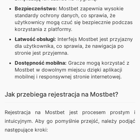
Bezpieczeństwo:
Mostbet zapewnia wysokie
standardy ochrony danych, co sprawia, że
użytkownicy mogą czuć się bezpiecznie podczas
korzystania z platformy.
Łatwość obsługi:
Interfejs Mostbet jest przyjazny
dla użytkownika, co sprawia, że nawigacja po
stronie jest przyjemna.
Dostępność mobilna:
Gracze mogą korzystać z
Mostbet w dowolnym miejscu dzięki aplikacji
mobilnej i responsywnej stronie internetowej.
Jak przebiega rejestracja na Mostbet?
Rejestracja na Mostbet jest procesem prostym i 
intuicyjnym. Aby go pomyślnie przejść, należy podjąć 
następujące kroki: