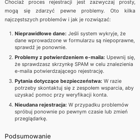
Chociaż proces rejestracji jest zazwyczaj prosty, 
mogą się zdarzyć pewne problemy. Oto kilka 
najczęstszych problemów i jak je rozwiązać:
Nieprawidłowe dane:
Jeśli system wykryje, że
dane wprowadzone w formularzu są niepoprawne,
sprawdź je ponownie.
Problemy z potwierdzeniem e-maila:
Upewnij się,
że sprawdzasz skrzynkę SPAM w celu znalezienia
e-maila potwierdzającego rejestrację.
Pytania dotyczące bezpieczeństwa:
W razie
potrzeby skontaktuj się z zespołem wsparcia, aby
uzyskać pomoc przy weryfikacji konta.
Nieudana rejestracja:
W przypadku problemów
spróbuj ponownie po pewnym czasie lub zmień
przeglądarkę.
Podsumowanie