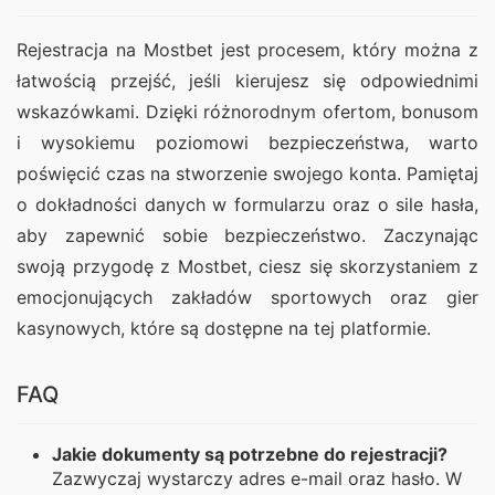
Rejestracja na Mostbet jest procesem, który można z 
łatwością przejść, jeśli kierujesz się odpowiednimi 
wskazówkami. Dzięki różnorodnym ofertom, bonusom 
i wysokiemu poziomowi bezpieczeństwa, warto 
poświęcić czas na stworzenie swojego konta. Pamiętaj 
o dokładności danych w formularzu oraz o sile hasła, 
aby zapewnić sobie bezpieczeństwo. Zaczynając 
swoją przygodę z Mostbet, ciesz się skorzystaniem z 
emocjonujących zakładów sportowych oraz gier 
kasynowych, które są dostępne na tej platformie.
FAQ
Jakie dokumenty są potrzebne do rejestracji?
Zazwyczaj wystarczy adres e-mail oraz hasło. W