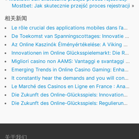
Mostbet: Jak skutecznie przejść proces rejestracji
»
相关新闻
Le rôle crucial des applications mobiles dans l’avenir du jeu en ligne en Suisse
De Toekomst van Spanningscottages: Innovatie en Veiligheid in de Natuur
Az Online Kaszinók Élményértékelése: A Viking Luck Tapasztalat
Innovationen im Online Glücksspielemarkt: Die Rolle von mobilen Apps bei nachhaltiger Nutzerbindung
Migliori casino non AAMS: Vantaggi e svantaggi da considerare
Emerging Trends in Online Casino Gaming: Enhancing Player Engagement and Responsible Gambling
It constantly hear the demands and you will concerns, and you may all of our victory is essential on it
Le Marché des Casinos en Ligne en France : Analyse et Perspectives
Die Zukunft des Online-Glücksspiels: Innovationen, Sicherheit und Verantwortung
Die Zukunft des Online-Glücksspiels: Regulierung, Innovation und verantwortungsvolles Angebot
关于我们