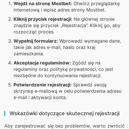
Wejdź na stronę Mostbet:
Otwórz przeglądarkę
internetową i wpisz adres strony Mostbet.
Kliknij przycisk rejestracji:
Na głównej stronie
znajdzie się przycisk „Rejestracja”. Kliknij go, aby
rozpocząć proces.
Wypełnij formularz:
Wprowadź wymagane dane,
takie jak adres e-mail, hasło oraz kraj
zamieszkania.
Akceptacja regulaminów:
Zgódź się na
regulaminy oraz politykę prywatności, co jest
niezbędne do kontynuowania rejestracji.
Potwierdzenie rejestracji:
Sprawdź swoją
skrzynkę e-mailową w celu potwierdzenia adresu
e-mail i aktywacji konta.
Wskazówki dotyczące skutecznej rejestracji
Aby zarejestrować się bez problemów, warto zwrócić 