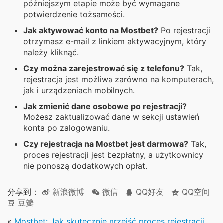
późniejszym etapie może być wymagane
potwierdzenie tożsamości.
Jak aktywować konto na Mostbet?
Po rejestracji
otrzymasz e-mail z linkiem aktywacyjnym, który
należy kliknąć.
Czy można zarejestrować się z telefonu?
Tak,
rejestracja jest możliwa zarówno na komputerach,
jak i urządzeniach mobilnych.
Jak zmienić dane osobowe po rejestracji?
Możesz zaktualizować dane w sekcji ustawień
konta po zalogowaniu.
Czy rejestracja na Mostbet jest darmowa?
Tak,
proces rejestracji jest bezpłatny, a użytkownicy
nie ponoszą dodatkowych opłat.
分享到：
新浪微博
微信
QQ好友
QQ空间
豆瓣
«
Mostbet: Jak skutecznie przejść proces rejestracji