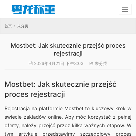
首页
未分类
Mostbet: Jak skutecznie przejść proces
rejestracji
2026年4月21日 下午3:03
未分类
Mostbet: Jak skutecznie przejść
proces rejestracji
Rejestracja na platformie Mostbet to kluczowy krok w 
świecie zakładów online. Aby móc korzystać z pełnej 
oferty, należy przejść przez kilka ważnych etapów. W 
tym artykule przedstawimy szczegółowy proces 