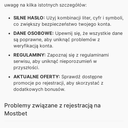
uwagę na kilka istotnych szczegółów:
SILNE HASŁO:
Użyj kombinacji liter, cyfr i symboli,
co zwiększy bezpieczeństwo twojego konta.
DANE OSOBOWE:
Upewnij się, że wszystkie dane
są poprawne, aby uniknąć problemów z
weryfikacją konta.
REGULAMINY:
Zapoznaj się z regulaminami
serwisu, aby uniknąć nieporozumień w
przyszłości.
AKTUALNE OFERTY:
Sprawdź dostępne
promocje po rejestracji, aby skorzystać z
dodatkowych bonusów.
Problemy związane z rejestracją na
Mostbet