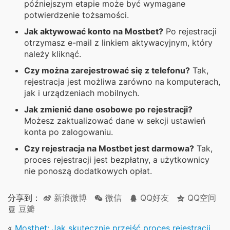
późniejszym etapie może być wymagane
potwierdzenie tożsamości.
Jak aktywować konto na Mostbet?
Po rejestracji
otrzymasz e-mail z linkiem aktywacyjnym, który
należy kliknąć.
Czy można zarejestrować się z telefonu?
Tak,
rejestracja jest możliwa zarówno na komputerach,
jak i urządzeniach mobilnych.
Jak zmienić dane osobowe po rejestracji?
Możesz zaktualizować dane w sekcji ustawień
konta po zalogowaniu.
Czy rejestracja na Mostbet jest darmowa?
Tak,
proces rejestracji jest bezpłatny, a użytkownicy
nie ponoszą dodatkowych opłat.
分享到：
新浪微博
微信
QQ好友
QQ空间
豆瓣
«
Mostbet: Jak skutecznie przejść proces rejestracji