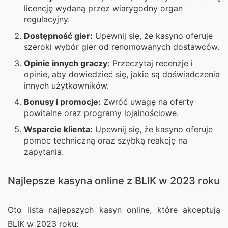
licencję wydaną przez wiarygodny organ
regulacyjny.
Dostępność gier:
Upewnij się, że kasyno oferuje
szeroki wybór gier od renomowanych dostawców.
Opinie innych graczy:
Przeczytaj recenzje i
opinie, aby dowiedzieć się, jakie są doświadczenia
innych użytkowników.
Bonusy i promocje:
Zwróć uwagę na oferty
powitalne oraz programy lojalnościowe.
Wsparcie klienta:
Upewnij się, że kasyno oferuje
pomoc techniczną oraz szybką reakcję na
zapytania.
Najlepsze kasyna online z BLIK w 2023 roku
Oto lista najlepszych kasyn online, które akceptują 
BLIK w 2023 roku: