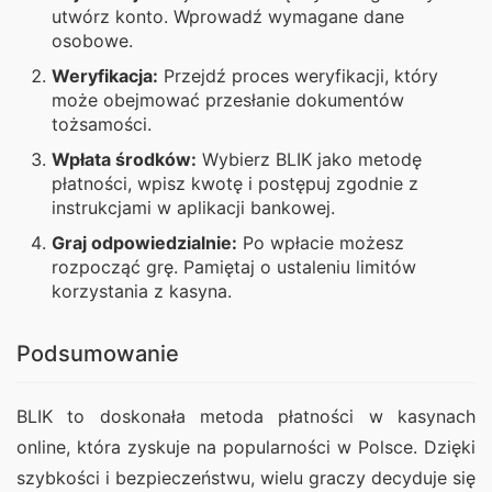
utwórz konto. Wprowadź wymagane dane
osobowe.
Weryfikacja:
Przejdź proces weryfikacji, który
może obejmować przesłanie dokumentów
tożsamości.
Wpłata środków:
Wybierz BLIK jako metodę
płatności, wpisz kwotę i postępuj zgodnie z
instrukcjami w aplikacji bankowej.
Graj odpowiedzialnie:
Po wpłacie możesz
rozpocząć grę. Pamiętaj o ustaleniu limitów
korzystania z kasyna.
Podsumowanie
BLIK to doskonała metoda płatności w kasynach 
online, która zyskuje na popularności w Polsce. Dzięki 
szybkości i bezpieczeństwu, wielu graczy decyduje się 