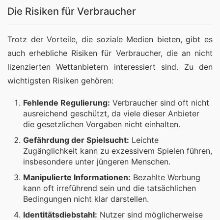
Die Risiken für Verbraucher
Trotz der Vorteile, die soziale Medien bieten, gibt es 
auch erhebliche Risiken für Verbraucher, die an nicht 
lizenzierten Wettanbietern interessiert sind. Zu den 
wichtigsten Risiken gehören:
Fehlende Regulierung:
Verbraucher sind oft nicht
ausreichend geschützt, da viele dieser Anbieter
die gesetzlichen Vorgaben nicht einhalten.
Gefährdung der Spielsucht:
Leichte
Zugänglichkeit kann zu exzessivem Spielen führen,
insbesondere unter jüngeren Menschen.
Manipulierte Informationen:
Bezahlte Werbung
kann oft irreführend sein und die tatsächlichen
Bedingungen nicht klar darstellen.
Identitätsdiebstahl:
Nutzer sind möglicherweise