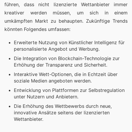
führen, dass nicht lizenzierte Wettanbieter immer 
kreativer werden müssen, um sich in einem 
umkämpften Markt zu behaupten. Zukünftige Trends 
könnten Folgendes umfassen:
Erweiterte Nutzung von Künstlicher Intelligenz für
personalisierte Angebot und Werbung.
Die Integration von Blockchain-Technologie zur
Erhöhung der Transparenz und Sicherheit.
Interaktive Wett-Optionen, die in Echtzeit über
soziale Medien angeboten werden.
Entwicklung von Plattformen zur Selbstregulation
unter Nutzern und Anbietern.
Die Erhöhung des Wettbewerbs durch neue,
innovative Ansätze seitens der lizenzierten
Wettanbieter.