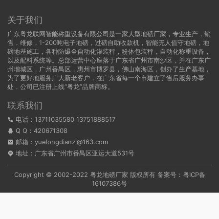
关于我们
广东粤龙联网智能称重设备有限公司是一家大型地磅厂家，专业生产，销
售，维修，1-200吨电子地磅，过磅自助收款机，智能无人值守地磅，地
磅地基施工，各种防爆全自动化灌装秤，粉体包装秤，自动化称重设备，
以及配料系统等。总部运营中心座落于广东省广州市南沙区，并在广东广
州增城区，广州番禺区，惠州市博罗县，佛山南海区，创办了生产基地，
为了更好地服务广大新老客户，在广东省每一个市建立了售后服务办事
处，公司已注册上线“粤龙”品牌商标。
联系我们
电话：13711035580 13751888517
Q Q：
420671308
邮箱：yuelongdianzi@163.com
地址：广东省广州市番禺区亚运大道531号
Copyright © 2002-2022
粤龙地磅厂家
版权所有 备案号：
粤ICP备
16107386号