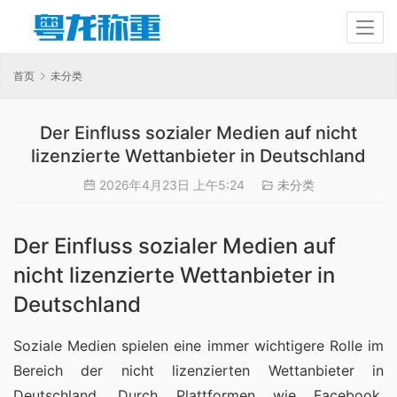
首页
未分类
Der Einfluss sozialer Medien auf nicht
lizenzierte Wettanbieter in Deutschland
2026年4月23日 上午5:24
未分类
Der Einfluss sozialer Medien auf
nicht lizenzierte Wettanbieter in
Deutschland
Soziale Medien spielen eine immer wichtigere Rolle im 
Bereich der nicht lizenzierten Wettanbieter in 
Deutschland. Durch Plattformen wie Facebook, 