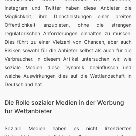
Instagram und Twitter haben diese Anbieter die 
Möglichkeit, ihre Dienstleistungen einer breiten 
Öffentlichkeit anzubieten, ohne die strengen 
regulatorischen Anforderungen einhalten zu müssen. 
Dies führt zu einer Vielzahl von Chancen, aber auch 
Risiken sowohl für die Anbieter selbst als auch für die 
Verbraucher. In diesem Artikel untersuchen wir, wie 
soziale Medien diese Dynamik beeinflussen und 
welche Auswirkungen dies auf die Wettlandschaft in 
Deutschland hat.
Die Rolle sozialer Medien in der Werbung
für Wettanbieter
Soziale Medien haben es nicht lizenzierten 