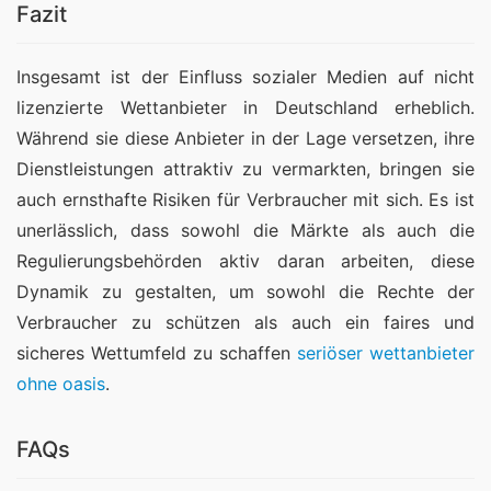
Fazit
Insgesamt ist der Einfluss sozialer Medien auf nicht 
lizenzierte Wettanbieter in Deutschland erheblich. 
Während sie diese Anbieter in der Lage versetzen, ihre 
Dienstleistungen attraktiv zu vermarkten, bringen sie 
auch ernsthafte Risiken für Verbraucher mit sich. Es ist 
unerlässlich, dass sowohl die Märkte als auch die 
Regulierungsbehörden aktiv daran arbeiten, diese 
Dynamik zu gestalten, um sowohl die Rechte der 
Verbraucher zu schützen als auch ein faires und 
sicheres Wettumfeld zu schaffen 
seriöser wettanbieter 
ohne oasis
.
FAQs